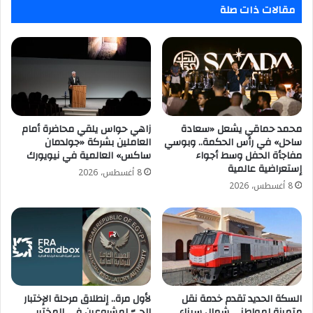
القاهرة
مقالات ذات صلة
محمد حماقي يشعل «سعادة
زاهي حواس يلقي محاضرة أمام
ساحل» في رأس الحكمة.. وبوسي
العاملين بشركة «جولدمان
مفاجأة الحفل وسط أجواء
ساكس» العالمية في نيويورك
إستعراضية عالمية
8 أغسطس، 2026
8 أغسطس، 2026
السكة الحديد تقدم خدمة نقل
لأول مرة.. إنطلاق مرحلة الإختبار
متميزة لمواطني شمال سيناء
الحيّ لمشروعين في المختبر