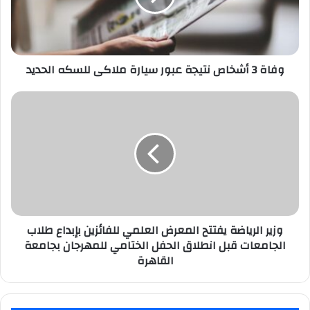
سيارة
ملاكى
للسكه
الحديد
وفاة 3 أشخاص نتيجة عبور سيارة ملاكى للسكه الحديد
وزير
الرياضة
يفتتح
المعرض
العلمي
للفائزين
بإبداع
طلاب
الجامعات
قبل
وزير الرياضة يفتتح المعرض العلمي للفائزين بإبداع طلاب
انطلاق
الجامعات قبل انطلاق الحفل الختامي للمهرجان بجامعة
الحفل
القاهرة
الختامي
للمهرجان
بجامعة