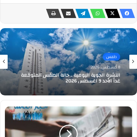
تكنولوجيا
8 أغسطس، 2026
(إيتيدا) تنظم هاكاثون الذكاء الاصطناعي في
الفترة من 16 إلى 20 أغسطس الجاري في عدة
محافظات
وفاة
3
أشخاص
نتيجة
عبور