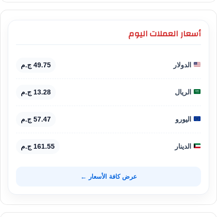
أسعار العملات اليوم
الدولار
49.75 ج.م
الريال
13.28 ج.م
اليورو
57.47 ج.م
الدينار
161.55 ج.م
عرض كافة الأسعار ←