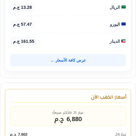
الريال
13.28 ج.م
اليورو
57.47 ج.م
الدينار
161.55 ج.م
عرض كافة الأسعار ←
أسعار الذهب الآن
عيار 21 (الأكثر مبيعاً)
6,880 ج.م
عيار 24
7,863 ج.م