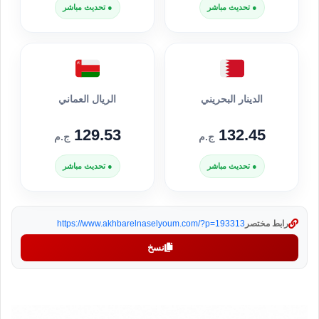
● تحديث مباشر
● تحديث مباشر
الدينار البحريني
الريال العماني
129.53
132.45
ج.م
ج.م
● تحديث مباشر
● تحديث مباشر
رابط مختصر
https://www.akhbarelnaselyoum.com/?p=193313
نسخ