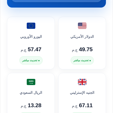
الدولار الأمريكي
اليورو الأوروبي
57.47
49.75
ج.م
ج.م
● تحديث مباشر
● تحديث مباشر
الجنيه الإسترليني
الريال السعودي
13.28
67.11
ج.م
ج.م