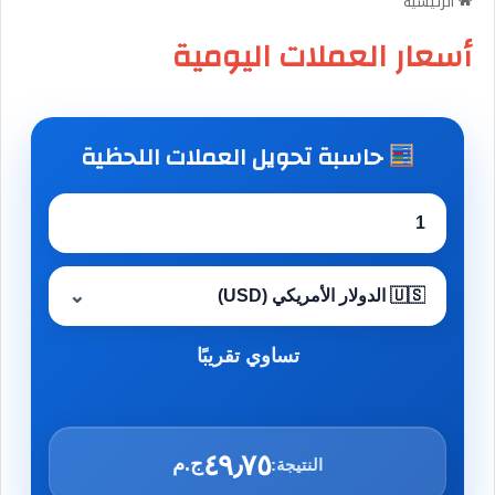
الرئيسية
أسعار العملات اليومية
حاسبة تحويل العملات اللحظية
تساوي تقريبًا
٤٩٫٧٥
ج.م
النتيجة: