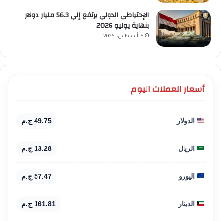
الإحتياطى الدولي يرتفع إلي 56.3 مليار دولار
بنهاية يوليو 2026
5 أغسطس، 2026
أسعار العملات اليوم
الدولار
49.75 ج.م
الريال
13.28 ج.م
اليورو
57.47 ج.م
الدينار
161.81 ج.م