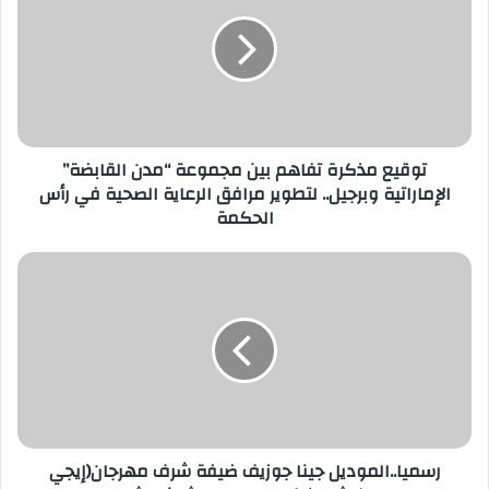
تفاهم
بين
مجموعة
“مدن
القابضة”
الإماراتية
وبرجيل..
لتطوير
توقيع مذكرة تفاهم بين مجموعة “مدن القابضة”
مرافق
الإماراتية وبرجيل.. لتطوير مرافق الرعاية الصحية في رأس
الرعاية
الحكمة
الصحية
في
رسميا..الموديل
رأس
جينا
الحكمة
جوزيف
ضيفة
شرف
مهرجان(إيجي
فاشون)
في
موسمه
الثالث
رسميا..الموديل جينا جوزيف ضيفة شرف مهرجان(إيجي