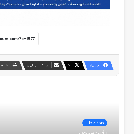
فيسبوك
‫X
مشاركة عبر البريد
طباعة
أقرأ التالي
صحة و طب
3 أغسطس، 2026