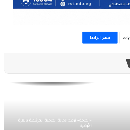
مؤسسة فيتش : مصر ستتحول إلى مركز
إقليمي رائد لتصنيع الأدوية
نسخ الرابط
بطلات مصر يساندن محاربات بهية برسالة أمل
وتحدٍ
فيكسد مصر (FEDIS) وحلول تتشاركان في
تطوير أول منصة للسياحة الصحية في مصر
والشرق الأوسط وأفريقيا
بهية تفتتح وحدة للكشف المبكر بالقاهرة
الجديدة لدعم صحة المرأة
«الصحة» ترصد الحالة الصحية المرتبطة بالهزة
الأرضية