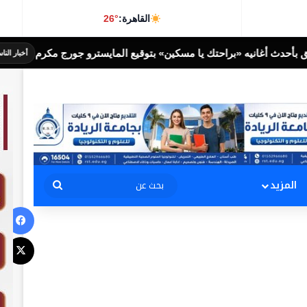
القاهرة:
26°
ن» بتوقيع المايسترو جورج مكرم
” الأوكسجين ” 
أخبار الناس اليوم
بحث
المزيد
في
عن
‫X