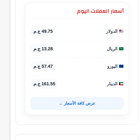
أسعار العملات اليوم
الدولار
49.75 ج.م
الريال
13.28 ج.م
اليورو
57.47 ج.م
الدينار
161.55 ج.م
عرض كافة الأسعار ←