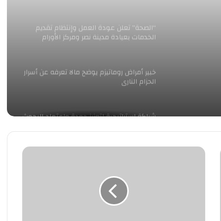
“الصحة” تعلن عودة العمل وإنتظام تقديم
الخدمات بعيادة مدينة نصر ومركز الأورام
خبير أمراض روماتيزم يوضح مالا تعرفه عن أسرار
الحزام النارى
شراكة استراتيجية لتعزيز جودة وإعتماد البحوث
الإكلينيكية في منطقة الشرق الأوسط وشمال
أفريقيا
لدىّ
Jamjoom Pharma Announces Strategic
إِعتِرافٌ
Partnership with Idorsia to Advance
صغِير
Insomnia Care for Patients in Saudi Arabia
and the Levant
شراكة استراتيجية بين “جمجوم فارما” و
“إيدورسيا” لتطوير علاجات الأرق في السعودية