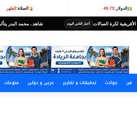
الدولار:
49.75
الصلاة:
الظهر
شاهد.. محمد البدر يتألق بأحدث أغانيه «براحتك يا مسكي
 اليوم
فن
حوادث
تحقيقات و تقارير
عربى و دولى
منوعات