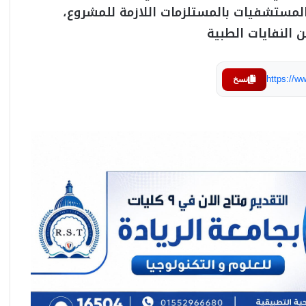
المستشفيات بالمستلزمات اللازمة للمشروع،
النفايات الطبية
https://
نسخ
شراكة استراتيجية لتعزيز جودة وإعتماد البحوث
الإكلينيكية في منطقة الشرق الأوسط وشمال
أفريقيا
Jamjoom Pharma Announces Strategic
Partnership with Idorsia to Advance
Insomnia Care for Patients in Saudi Arabia
and the Levant
شراكة استراتيجية بين “جمجوم فارما” و
“إيدورسيا” لتطوير علاجات الأرق في السعودية
والمشرق العربي