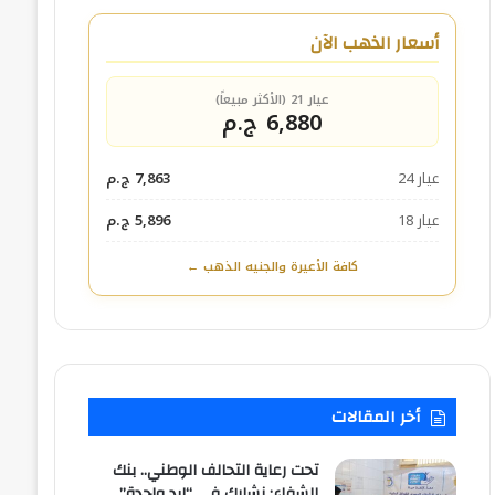
أسعار الذهب الآن
عيار 21 (الأكثر مبيعاً)
6,880 ج.م
عيار 24
7,863 ج.م
عيار 18
5,896 ج.م
كافة الأعيرة والجنيه الذهب ←
أخر المقالات
تحت رعاية التحالف الوطني.. بنك
الشفاء: نشارك في “ايد واحدة”