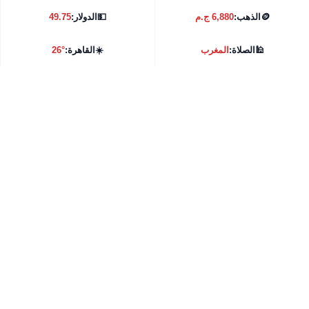
🪙
الذهب:
6,880 ج.م
💵
الدولار:
49.75
🕌
الصلاة:
المغرب
☀️
القاهرة:
26°