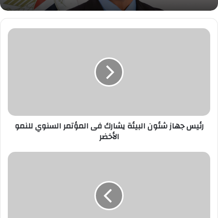
رئيس
بحضور وزير الشباب والرياضة الإجتماع الدوري
جهاز
لمناقشة تنفيذ الخطة الإنشائية لمراكز الشباب
شئون
والأندية
البيئة
يشارك
فى
المؤتمر
السنوي
للنمو
الأخضر
رئيس جهاز شئون البيئة يشارك فى المؤتمر السنوي للنمو
الأخضر
منتخب
سباحة
أندية
"سيتي
كلوب"
يحرز
الميدالية