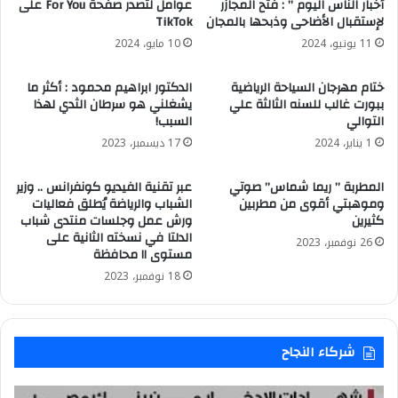
أخبار الناس اليوم ” : فتح المجازر
عوامل لتصدر صفحة For You على
لإستقبال الأضاحى وذبحها بالمجان
TikTok
11 يونيو، 2024
10 مايو، 2024
ختام مهرجان السياحة الرياضية
الدكتور ابراهيم محمود : أكثر ما
ببورت غالب للسنه الثالثة علي
يشغلني هو سرطان الثدي لهذا
التوالي
السبب!
1 يناير، 2024
17 ديسمبر، 2023
المطربة ” ريما شماس” صوتي
عبر تقنية الفيديو كونفرانس .. وزير
وموهبتي أقوى من مطربين
الشباب والرياضة يُطلق فعاليات
كثيرين
ورش عمل وجلسات منتدى شباب
الدلتا في نسخته الثانية على
26 نوفمبر، 2023
مستوى ١١ محافظة
18 نوفمبر، 2023
شركاء النجاح