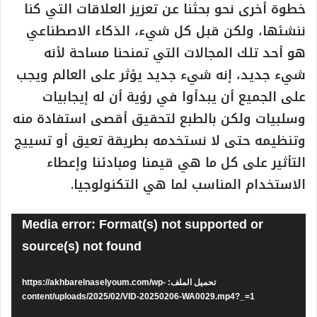
خطوة أخرى نحو بحثنا عن تعزيز العلاقات التي كنا
ننشئها، ولكن قبل كل شيء، الذكاء الاصطناعي
هو أحد تلك المجالات التي تمنحنا مساحة لأنه
شيء جديد، إنه شيء جديد يؤثر على العالم ويجب
على الجميع أن يبدأوا في رؤية أن له إيجابيات
وسلبيات ولكن بالطبع لتحقيق أقصى استفادة منه
وتنظيمه حتى لا نستخدمه بطريقة تعيق أو تسييج
التأثير على كل ما هي قيمنا ومبادئنا وإعطاء
الاستخدام المناسب لما هي التكنولوجيا.
مشغل
Media error: Format(s) not supported or
الفيديو
source(s) not found
تحميل الملف: https://akhbarelnaselyoum.com/wp-
content/uploads/2025/02/VID-20250206-WA0029.mp4?_=1