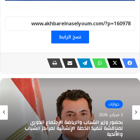
نسخ الرابط
حوارات
31 ديسمبر، 2025
حوارات
د. وسيم السيسي في حوار عابر للزمن: سر
2 فبراير، 2026
«الشرارة الأولى» في هايد بارك.. أصبحت حارسًا
أمينًا على علم المصريات