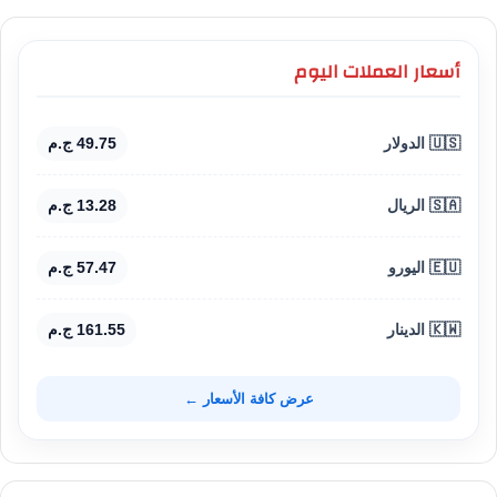
أسعار العملات اليوم
🇺🇸 الدولار
49.75 ج.م
🇸🇦 الريال
13.28 ج.م
🇪🇺 اليورو
57.47 ج.م
🇰🇼 الدينار
161.55 ج.م
عرض كافة الأسعار ←