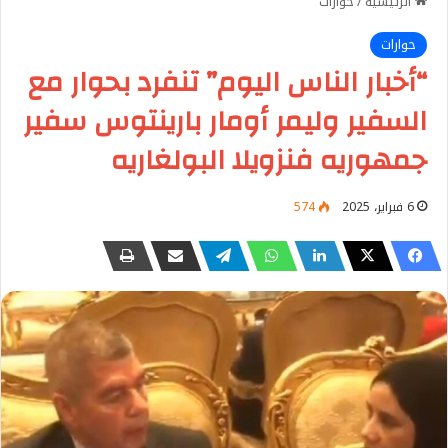
الرئيسية
/
حوارات
حوارات
“أخبار الناس اليوم” تنفرد بحوار مع
السفير وليمر أومار بارينتوس سفير
جمهوريه فنزويلا البولغاريه
6 فبراير، 2025
574