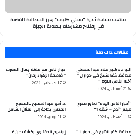
الفضية
في
إفتتاح
منتخب سباحة أندية "سيتي كلوب" يحرز الميدالية الفضية
مشاركته
في إفتتاح مشاركته ببطولة الجيزة
ببطولة
الجيزة
مقالات ذات صلة
اللواء دكتور علاء عبد المعطى
حوار خاص مع ملكة جمال المغرب
محافظ كفرالشيخ فى حوار ل ”
” فاطمة الزهراء رمان”
أخبار الناس اليوم “
17 أغسطس، 2024
21 أغسطس، 2024
“أخبار الناس اليوم” تحاور مخرج
د. أمير عبد المسيح ..المسرح
فيلم “آدم – شقه ٦”
المصرى بحاجة إلى الفنان الشامل
11 أغسطس، 2024
21 يونيو، 2024
محافظ كفر الشيخ في حوار لـ ”
إبراهيم الحفناوي يكشف عن ٤