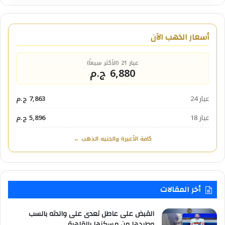
أسعار الذهب الآن
عيار 21 (الأكثر مبيعاً)
6,880 ج.م
عيار 24
7,863 ج.م
عيار 18
5,896 ج.م
كافة الأعيرة والجنيه الذهب ←
أخر المقالات
القبض على عاطل تعدى على والدته بالسب
وطردها من مسكنها بالقاهرة