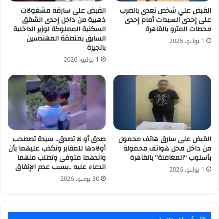
القبض علي شخص تعدى بالضرب
القبض على سارقة مشغولات
على إحدى السيدات أمام إحدى
ذهبية من داخل إحدى الشقق
محطات المترو بالقاهرة
السكنية المملوكة لوزير الداخلية
السابق بمنطقة المهندسين
1 يوليو، 2026
بالجيزة
1 يوليو، 2026
القبض على سارق هاتف محمول
صدق أو لا تصدق.. سيدة تصطحب
من داخل محل هواتف محمولة
أولادها للمقابر وتكذب عليهما بأن
بأسلوب “المغافلة” بالقاهرة
والدهما متوفى وتطلب منهما
الدعاء عليه ..بسبب عدم الإنفاق
1 يوليو، 2026
30 يونيو، 2026