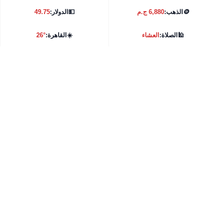
🪙
الذهب:
6,880 ج.م
💵
الدولار:
49.75
🕌
الصلاة:
العشاء
☀️
القاهرة:
26°