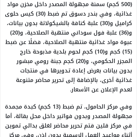
(500 كجم) سمنة مجهولة المصدر داخل مخزن مواد
غذائية، وفي بندر دسوق تم ضبط (30) كيس حلوى
كراميل و(30) علبة كنافة بالشيكولاتة بدون بيانات،
و(36) علبة فول سوداني منتهية الصلاحية، و(20)
عبوة مواد غذائية منتهية الصلاحية، فضلًا عن ضبط
(15) كجم و(10) كجم لحوم بلدية مذبوحة خارج
المجزر الحكومي، و(20) كجم جبنة رومي مبشور
بدون بيانات بغرض إعادة تدويرها في منتجات
غذائية أخرى، بالإضافة إلى تحرير محاضر متنوعة
لعدم الإعلان عن الأسعار.
وفي مركز الحامول، تم ضبط (13 كجم) كبدة مجمدة
مجهولة المصدر وبدون فواتير داخل محل بقالة، أما
في مركز قلين فتم تحرير محاضر لغلق بدالي تموين
أثناء مواعيد العمل الرسمية بدون إذن، وفي مركز