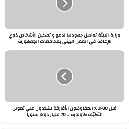
لدمج
و
تمكين
الأشخاص
ذوي
الإعاقة
وزارة البيئة تواصل جهودها لدمج و تمكين الأشخاص ذوي
في
الإعاقة في العمل البيئي بمحافظات الجمهورية
العمل
البيئي
قبل
بمحافظات
COP30:
الجمهورية
المفاوضون
الأفارقة
يشددون
على
تمويل
التَكَيّف
كأولوية
بـ
قبل COP30: المفاوضون الأفارقة يشددون على تمويل
70
التَكَيّف كأولوية بـ 70 مليار دولار سنوياً
مليار
دولار