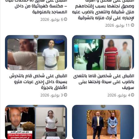
القبض على شخص و أسرته
القبض على سارق (8 خلاطات مياه
وصديق نجلهما بسبب إقتحامهم
– مكنسة كهربائية) من داخل
منزل شقيقة والتعدى بالضرب عليه
المساجد بالمنوفية
لإجباره على ترك منزله بالشرقية
6 يوليو، 2026
11 يوليو، 2026
القبض على شخصين قاما بالتعدى
القبض على شخص قام بالتحرش
بالضرب على سيدة ونجلها ببنى
بسيدة داخل إحدى عربات مترو
سويف
الأنفاق بالجيزة
4 يوليو، 2026
3 يوليو، 2026