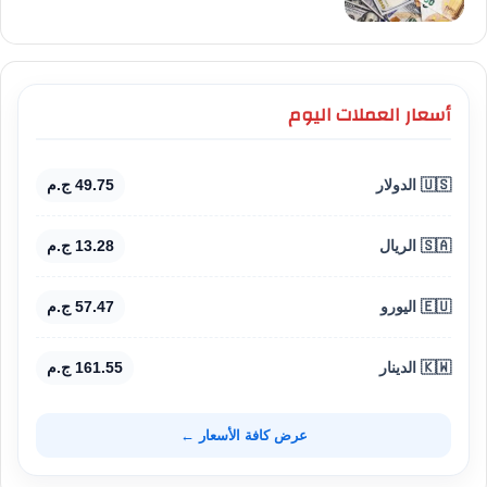
أسعار العملات اليوم
🇺🇸 الدولار
49.75 ج.م
🇸🇦 الريال
13.28 ج.م
🇪🇺 اليورو
57.47 ج.م
🇰🇼 الدينار
161.55 ج.م
عرض كافة الأسعار ←