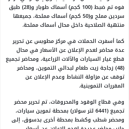
فوه تم ضبط (100 كجم) أسماك طوبار و(28) طبق
سردين مملح و(50 كجم) أسماك مملحة، جميعها
منتهية الصلاحية داخل محال أسماك مملحة.
كما أسفرت الحملات في مركز مطوبس عن تحرير
عدة محاضر لعدم الإعلان عن الأسعار في محال
قطع غيار السيارات والآلات الزراعية، ومحاضر تجميع
(48) زجاجة زيت طعام لبدالي التموين، ومحاضر
توقف عن مزاولة النشاط وعدم الإعلان عن
المقررات التموينية.
وفي قطاع الوقود والمحروقات، تم تحرير محضر
تجميع (6441 لتر سولار) بمحطة تموين سيارات،
ومحضر شطب وكشط بمحطة أخرى بدسوق، إلى
جانب محاضر عديدة لعدم الإعلان عن أسعار