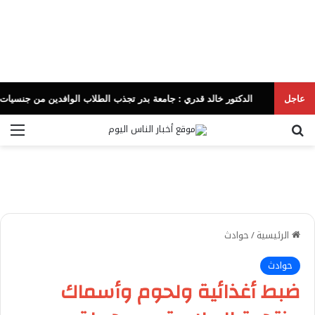
عاجل
الدكتور خالد قدري : جامعة بدر تجذب الطلاب الوافدين من جنسيات وثقافات متن
بحث عن
الق
الرئيسية
/
حوادث
حوادث
ضبط أغذائية ولحوم وأسماك