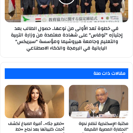
نوعها..
حصول
الطالب
بعد
إجتيازه
في خطوة تعد الأولى من نوعها.. حصول الطالب بعد
"توفاس"
إجتيازه "توفاس" على شهادة معتمدة من وزارة التربية
على
والتعليم وجامعة هيروشيما ومؤسسة "سبريكس"
شهادة
اليابانية في البرمجة والذكاء الاصطناعي
معتمدة
من
وزارة
التربية
مقالات ذات صلة
والتعليم
وجامعة
هيروشيما
ومؤسسة
"سبريكس"
اليابانية
في
البرمجة
مكتبة الإسكندرية تنظم ندوة
«خطير جدًا».. أميرة الصباغ تكشف
والذكاء
“الحضارة المصرية القديمة
أحدث كليباتها بعد نجاح «خط