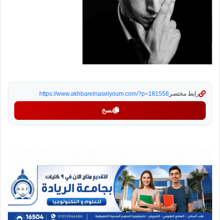
رابط مختصر
https://www.akhbarelnaselyoum.com/?p=181558
نسخ