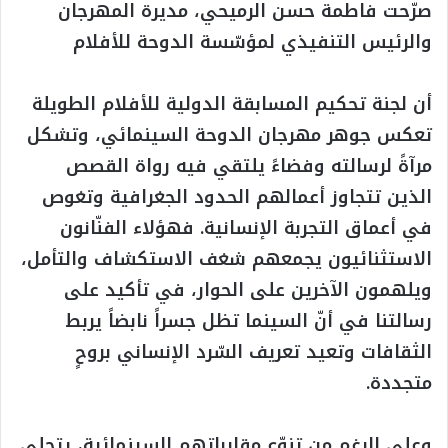
صرّحت فاطمة حسن الرميحي، مديرة المهرجان
والرئيس التنفيذي لمؤسّسة الدوحة للأفلام
أن لجنة تحكيم المسابقة الدولية للأفلام الطويلة
تعكس جوهر مهرجان الدوحة السينمائي، وتشكل
مرآةً لرسالته وفضاءً يلتقي فيه رواة القصص
الذين تتجاوز أعمالهم الحدود الجغرافية وتغوص
في أعماق التجربة الإنسانية. فهؤلاء الفنّانون
الاستثنائيون يجمعهم شغف الاستكشاف والتأمل،
ويلهمون الآخرين على الحوار، في تأكيد على
رسالتنا في أنّ السينما تظل جسراً نابضاً يربط
الثقافات وتعيد تعريف السّرد الإنساني بروحٍ
متجددة.
وعلى الرغم من تنوّع مقارباتهم السينمائية، يتجلى