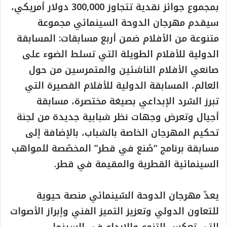
بمجموع جوائز نقدية تتجاوز 300,000 دولار أمريكي،
سيقدم مهرجان الدوحة السينمائي مجموعة
متنوعة من الأفلام ضمن أربع مسابقات: المسابقة
الدولية للأفلام الطويلة التي تسلط الضوء على
صانعي الأفلام الناشئين والمتمرسين من حول
العالم، المسابقة الدولية للأفلام القصيرة التي
تبرز السّرد الإبداعي بصيغة مختصرة، مسابقة
أجيال وتعرض وجهات نظر شبابية جديدة من لجنة
تحكيم المهرجان الخاصة بالشباب، بالإضافة إلى
مسابقة برنامج “صُنع في قطر” المخصّصة للمواهب
السينمائية القطرية والمقيمة في قطر.
يعدّ مهرجان الدوحة السّينمائي منصة حيوية
للتعاون الدولي وتعزيز التميز الفني وإبراز الأصوات
التي تعكس التنوع والإبداع في السينما