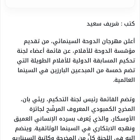
كتب : شريف سعيد
أعلن مهرجان الدوحة السينمائي، من تقديم
مؤسّسة الدوحة للأفلام، عن قائمة أعضاء لجنة
تحكيم المسابقة الدولية للأفلام الطويلة التي
تضم خمسة من المبدعين البارزين في السينما
العالمية.
وتضم القائمة رئيس لجنة التحكيم، ريثي بان،
المخرج الكمبودي المعروف المرشّح لجائزة
الأوسكار، والذي يُعرف بسرده الإنساني العميق
ونهجه الابتكاري في السينما الوثائقية. وينضم
إليه في اللجنة كلٌّ من المخرجة وكاتبة السيناريو