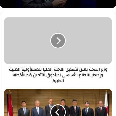
وزير
الصحة
يعلن
تشكيل
اللجنة
العليا
للمسؤولية
الطبية
وإصدار
النظام
وزير الصحة يعلن تشكيل اللجنة العليا للمسؤولية الطبية
الأساسي
وإصدار النظام الأساسي لصندوق التأمين ضد الأخطاء
لصندوق
الطبية
التأمين
ضد
في
الأخطاء
خطوة
الطبية
تعد
الأولى
من