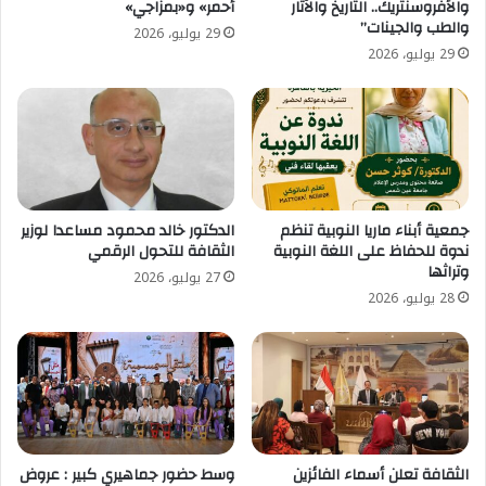
الاصطناعي
والأفروسنتريك.. التاريخ والآثار
أحمر» و«بمزاجي»
والطب والجينات”
29 يوليو، 2026
29 يوليو، 2026
جمعية أبناء ماريا النوبية تنظم
الدكتور خالد محمود مساعدا لوزير
ندوة للحفاظ على اللغة النوبية
الثقافة للتحول الرقمي
وتراثها
27 يوليو، 2026
28 يوليو، 2026
الثقافة تعلن أسماء الفائزين
وسط حضور جماهيري كبير : عروض