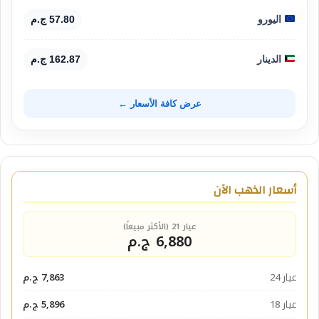
اليورو
57.80 ج.م
الدينار
162.87 ج.م
عرض كافة الأسعار ←
أسعار الذهب الآن
عيار 21 (الأكثر مبيعاً)
6,880 ج.م
عيار 24
7,863 ج.م
عيار 18
5,896 ج.م