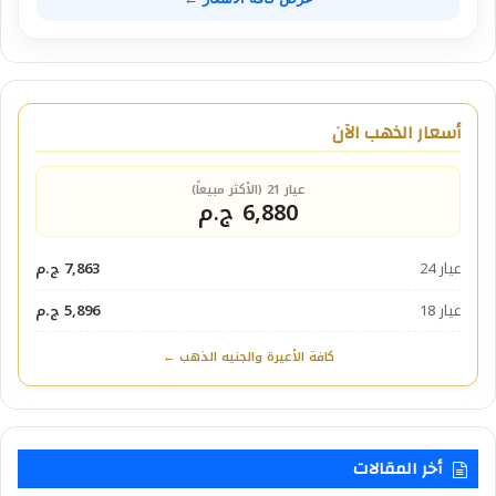
أسعار الذهب الآن
عيار 21 (الأكثر مبيعاً)
6,880 ج.م
عيار 24
7,863 ج.م
عيار 18
5,896 ج.م
كافة الأعيرة والجنيه الذهب ←
أخر المقالات