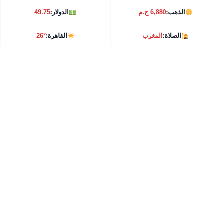
الذهب:
6,880 ج.م
الدولار:
49.75
الصلاة:
المغرب
القاهرة:
26°