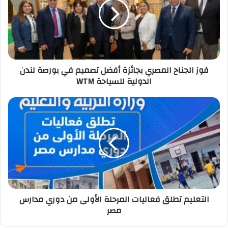
بجائزة
أفضل
تصميم
في
بورصة
لندن
الدولية
فوز الجناح المصري بجائزة أفضل تصميم في بورصة لندن
للسياحة
الدولية للسياحة WTM
WTM
التعليم
تطلق
فعاليات
المرحلة
الأولى
من
دوري
مدارس
مصر
التعليم تطلق فعاليات المرحلة الأولى من دوري مدارس
مصر