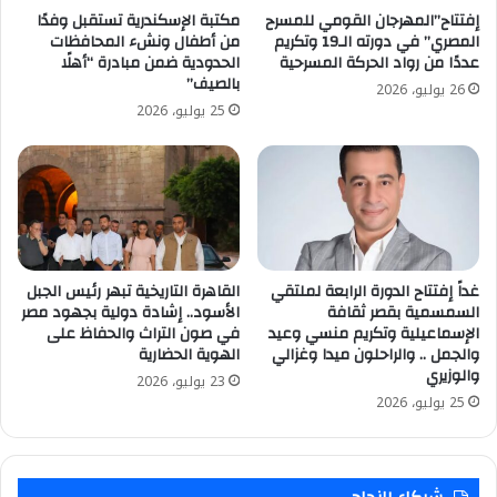
إفتتاح”المهرجان القومي للمسرح
مكتبة الإسكندرية تستقبل وفدًا
المصري” في دورته الـ19 وتكريم
من أطفال ونشء المحافظات
عددًا من رواد الحركة المسرحية
الحدودية ضمن مبادرة “أهلًا
بالصيف”
26 يوليو، 2026
25 يوليو، 2026
غداً إفتتاح الدورة الرابعة لملتقي
القاهرة التاريخية تبهر رئيس الجبل
السمسمية بقصر ثقافة
الأسود.. إشادة دولية بجهود مصر
الإسماعيلية وتكريم منسي وعيد
في صون التراث والحفاظ على
والجمل .. والراحلون ميدا وغزالي
الهوية الحضارية
والوزيري
23 يوليو، 2026
25 يوليو، 2026