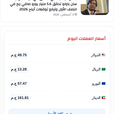
سان باولو تحقق 5.6 مليار يورو صافي ربح في
النصف الأول وترفع توقعات أرباح 2026
6 أغسطس، 2026
أسعار العملات اليوم
الدولار
49.75 ج.م
الريال
13.28 ج.م
اليورو
57.47 ج.م
الدينار
161.81 ج.م
عرض كافة الأسعار ←