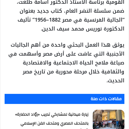
القومية برئاسة الأستاذ الدكتور أسامة طلعت،
ضمن سلسلة النشر العام، كتاب جديد بعنوان
“الجالية الفرنسية في مصر 1882–1956” تأليف
الدكتورة نوريس محمد سيف الدين.
يوثق هذا العمل البحثي واحدة من أهم الجاليات
الأجنبية التي عاشت على أرض مصر وأسهمت في
صياغة ملامح الحياة الاجتماعية والاقتصادية
والثقافية خلال مرحلة محورية من تاريخ مصر
الحديث.
مقالات ذات صلة
زيارة ميدانية لمشاركي تدريب «روّاد الحضارة»
بالمتحف المصري ومتحف الفن الإسلامي