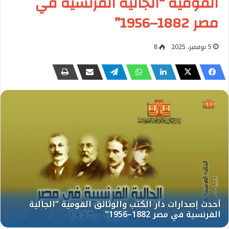
القومية “الجالية الفرنسية في
مصر 1882–1956”
5 نوفمبر، 2025
8