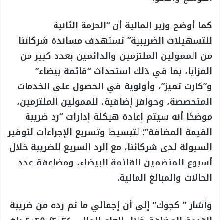
كما أوضح وزير المالية أن “الحزمة الثانية
للتسهيلات الضريبية” تستهدف مساندة شركائنا
من الممولين الملتزمين والدائمين بعدد كبير من
المزايا، بما في ذلك استحداث “قائمة بيضاء”
و”كارت تميز”، وأولوية في الحصول على الخدمات
المتخصصة، وحوافز إضافية، للممولين الملتزمين،
موضحًا أنه سيتم إعادة هيكلة إدارات “رد ضريبة
القيمة المضافة”؛ لتبسيط وتسريع الإجراءات لتوفير
السيولة لدى شركائنا، مع الرد السريع للضريبة خلال
أسبوع للمنضمين للقائمة البيضاء، ومضاعفة عدد
الحالات والمبالغ المالية.
وأشار ” كجوك” إلى أن إجمالي ما تم رده من ضريبة