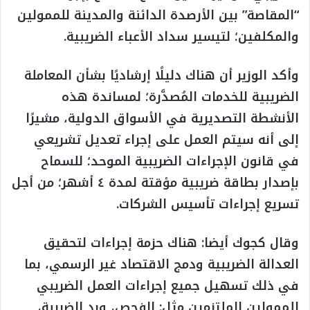
“المقاصة” بين الأرصدة الدائنة والمدينة للممولين
والمكلفين؛ لتيسير سداد الأعباء الضريبية.
وأكد الوزير أن هناك دليلًا إرشاديًا بشأن المعاملة
الضريبية للخدمات المُصدَّرة؛ لمساندة هذه
الأنشطة التصديرية في الأسواق الدولية، مشيرًا
إلى أنه سيتم العمل على إجراء تعديل تشريعي
في قانون الإجراءات الضريبية الموحد؛ للسماح
بإصدار بطاقة ضريبية مؤقتة لمدة ٤ أشهر؛ من أجل
تسريع إجراءات تأسيس الشركات.
وقال كجوك أيضا: هناك حزمة إجراءات لتحقيق
العدالة الضريبية ودمج الاقتصاد غير الرسمي، بما
في ذلك تسهيل جميع إجراءات العمل الضريبي
للممولين الملتزمين مثل: الفحص، ورد الضريبة،