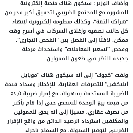
وأضاف الوزير : سيكون هناك منصة إلكترونية
للمشورة مع المجتمع الضريبي لتحقيق أكبر قدر من
“شراكة الثقة”، وكذلك منظومة إلكترونية لإنهاء
كل حالات تصفية وإغلاق الشركات في أسرع وقت
ممكن، لافتًا إلى الفصل بين “الفحص التجاري”،
وفحص “تسعير المعاملات” واستحداث مرحلة
جديدة للنظر في طعون الممولين.
ولفت “كجوك” إلى أنه سيكون هناك “موبايل
أبليكشن” للتصرفات العقارية، للإخطار وسداد قيمة
الضريبة المستحقة بسهولة، مع إقرار ضريبة ٢,٥٪
من قيمة بيع الوحدة للشخص حتى إذا قام بأكثر
من تصرف عقاري، مشيرًا إلى أنه يحق للممولين
والمكلفين استرداد الرصيد الدائن من واقع الإقرار
الضريبي لتوفير السيولة، مع السماح بإجراء