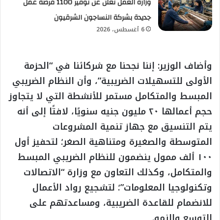
وزارة العمل تعلن عن توفير 1100 فرصة عمل
جديدة بشركة النساجون الشرقيون
6 أغسطس، 2026
وأضاف الوزير: إننا نجحنا مع شركائنا في “الحزمة
الأولى للتسهيلات الضريبية”، وأن النظام الضريبي
المبسط والمتكامل مستمر للأنشطة التي لا يتجاوز
حجم أعمالها ٢٠ مليون جنيه سنويًا، لافتًا إلى أنه
يتم التنسيق مع جهاز تنمية المشروعات
المتوسطة والصغيرة ومتناهية الصغر؛ لتحفيز أول
١٠٠ ألف ممول ينضمون للنظام الضريبي المبسط
والمتكامل، وكذلك التعاون مع وزارة “الاتصالات
وتكنولوجيا المعلومات”؛ لتشجيع رواد الأعمال
للانضمام للقاعدة الضريبية، ومساعدتهم على
التوسع والنمو.