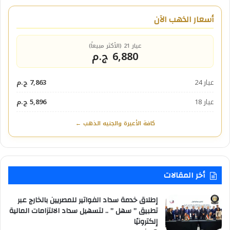
أسعار الذهب الآن
عيار 21 (الأكثر مبيعاً)
6,880 ج.م
عيار 24
7,863 ج.م
عيار 18
5,896 ج.م
كافة الأعيرة والجنيه الذهب ←
أخر المقالات
إطلاق خدمة سداد الفواتير للمصريين بالخارج عبر
تطبيق ” سهل ” .. لتسهيل سداد الالتزامات المالية
إلكترونيًا