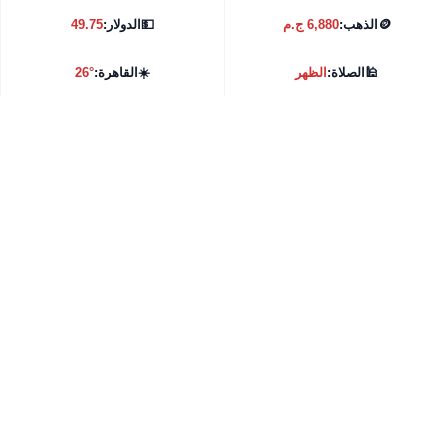
🪙
الذهب:
6,880 ج.م
💵
الدولار:
49.75
🕌
الصلاة:
الظهر
☀️
القاهرة:
26°