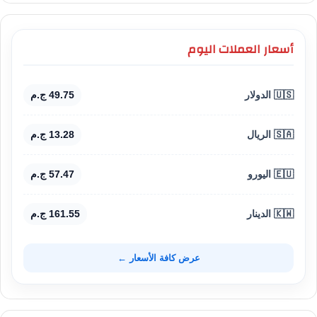
أسعار العملات اليوم
🇺🇸 الدولار
49.75 ج.م
🇸🇦 الريال
13.28 ج.م
🇪🇺 اليورو
57.47 ج.م
🇰🇼 الدينار
161.55 ج.م
عرض كافة الأسعار ←