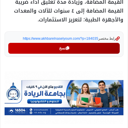
القيمة المضافة، وزيادة مدة تعليق أداء ضريبة
القيمة المضافة إلى ٤ سنوات للآلات والمعدات
والأجهزة الطبية؛ لتعزيز الاستثمارات.
رابط مختصر
https://www.akhbarelnaselyoum.com/?p=184035
نسخ