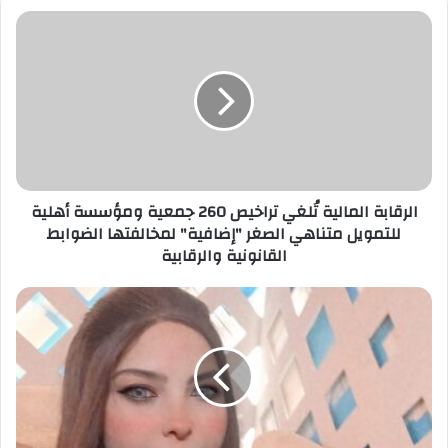
الرقابة
المالية
تُلغي
تراخيص
260
جمعية
ومؤسسة
أهلية
للتمويل
متناهي
الرقابة المالية تُلغي تراخيص 260 جمعية ومؤسسة أهلية
الصغر
للتمويل متناهي الصغر "إضافية" لمخالفتها الضوابط
"إضافية"
القانونية والرقابية
لمخالفتها
الضوابط
د.
القانونية
غادة
والرقابية
حجاج
تكتب
:
كبسولات
نفسية