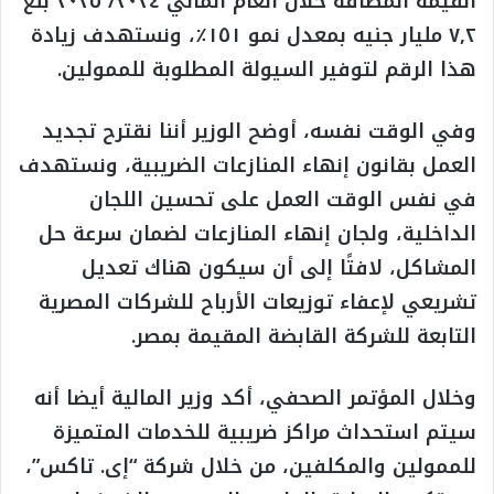
القيمة المضافة خلال العام المالي ٢٠٢٤/ ٢٠٢٥ بلغ
٧,٢ مليار جنيه بمعدل نمو ١٥١٪، ونستهدف زيادة
هذا الرقم لتوفير السيولة المطلوبة للممولين.
وفي الوقت نفسه، أوضح الوزير أننا نقترح تجديد
العمل بقانون إنهاء المنازعات الضريبية، ونستهدف
في نفس الوقت العمل على تحسين اللجان
الداخلية، ولجان إنهاء المنازعات لضمان سرعة حل
المشاكل، لافتًا إلى أن سيكون هناك تعديل
تشريعي لإعفاء توزيعات الأرباح للشركات المصرية
التابعة للشركة القابضة المقيمة بمصر.
وخلال المؤتمر الصحفي، أكد وزير المالية أيضا أنه
سيتم استحداث مراكز ضريبية للخدمات المتميزة
للممولين والمكلفين، من خلال شركة “إى. تاكس”،