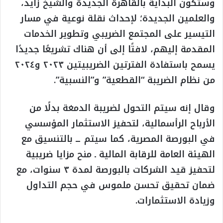
وستكون البداية بالقاهرة الجديدة والشيخ زايد،
والعلمين الجديدة؛ لإحداث نقلة نوعية في مسار
التيسير على المجتمع الضريبي وتطوير الخدمات
المقدمة إليهم، لافتًا إلى أن هناك تشريعًا جديدًا
يسمح باستفادة الفترتين الضريبيتين ٢٠٢٣ و٢٠٢٤
من نظام الضريبة “القطعية” و”النسبية”.
وقال إنه سيتم التحول لضريبة الدمغة بدلًا من
الأرباح الرأسمالية، لتحفيز الاستثمار المؤسسي
في البورصة المصرية، كما سيتم ــ بالتنسيق مع
الهيئة العامة للرقابة المالية ـ منح مزايا ضريبية
لتحفيز قيد الشركات بالبورصة لمدة ٣ سنوات، مع
ضمان تحقيق تحسن ملموس في حجم التداول
وزيادة الاستثمارات.