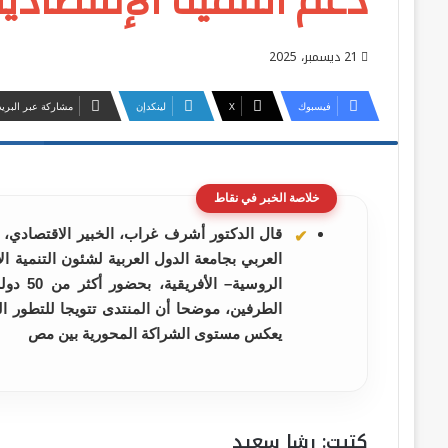
دعم التنمية الإقتصادية
21 ديسمبر، 2025
فيسبوك
‫X
لينكدإن
مشاركة عبر البريد
CREATOR: gd-jpeg v1.0 (using IJG JPEG v62), quality = 75?
خلاصة الخبر في نقاط
قال الدكتور أشرف غراب، الخبير الاقتصادي، ن
العربي بجامعة الدول العربية لشئون التنمية الا
الروسية
الطرفين، موضحا أن المنتدى تتويجا للتطور ال
يعكس مستوى الشراكة المحورية بين مص
كتبت: رشا سعيد