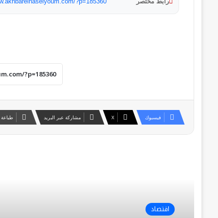
رابط مختصر
ww.akhbarelnaselyoum.com/?p=185360
فيسبوك
‫X
مشاركة عبر البريد
طباعة
أقرأ التالي
اقتصاد