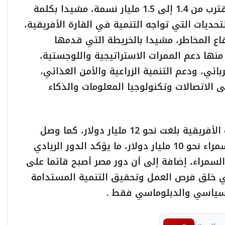
سوقا واعدة لروسيا في ظل تعداد سكاني يقترب من 1.4 إلى 1.5 مليار نسمة، مشيدا بكلمة
ديات التي تواجه التنمية في القارة الأفريقية،
اع المخاطر، مشيدا بالخريطة التي قدمها
ها دعم الممرات الاستراتيجية واللوجستية،
ائي، ودعم التنمية الزراعية والأمن الغذائي،
لى الاتصالات وتكنولوجيا المعلومات والذكاء
تابع غراب، أن الاستثمارات المصرية في القارة الأفريقية بلغت نحو 12 مليار دولار، كما وصل
حجم التبادل التجاري بين مصر ودول القارة السمراء نحو 10 مليار دولار، ما يؤكد الدور الريادي
السمراء، إضافة إلى أن دور مصر أصبح قائما على
 خلق فرص العمل وتحقيق التنمية المستدامة
تعرف على أسعار الدولار والعملات خلال
تعاملات اليوم الثلاثاء 4 أغسطس
لسياسي والدبلوماسي فقط .
عيار 21 يسجل 5870 جنيهاً.. تعرف على أسعار