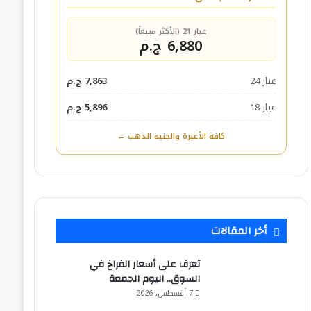
عيار 21 (الأكثر مبيعاً)
6,880 ج.م
عيار 24
7,863 ج.م
عيار 18
5,896 ج.م
كافة الأعيرة والجنيه الذهب ←
أخر المقالات
تعرف على أسعار الفراخ في
السوق.. اليوم الجمعة
7 أغسطس، 2026