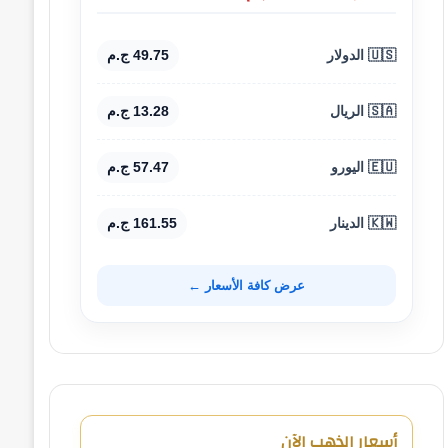
🇺🇸 الدولار
49.75 ج.م
🇸🇦 الريال
13.28 ج.م
🇪🇺 اليورو
57.47 ج.م
🇰🇼 الدينار
161.55 ج.م
عرض كافة الأسعار ←
أسعار الذهب الآن