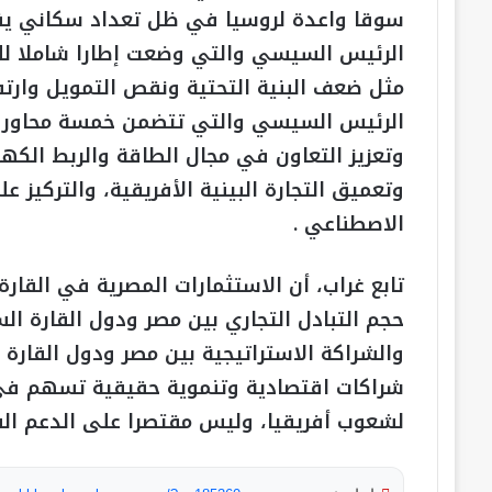
الرئيس السيسي والتي وضعت إطارا شاملا للتح
مثل ضعف البنية التحتية ونقص التمويل وارتف
الرئيس السيسي والتي تتضمن خمسة محاور من
وتعزيز التعاون في مجال الطاقة والربط الكهرب
وتعميق التجارة البينية الأفريقية، والتركيز ع
الاصطناعي .
والشراكة الاستراتيجية بين مصر ودول القارة 
شراكات اقتصادية وتنموية حقيقية تسهم في
لشعوب أفريقيا، وليس مقتصرا على الدعم ا