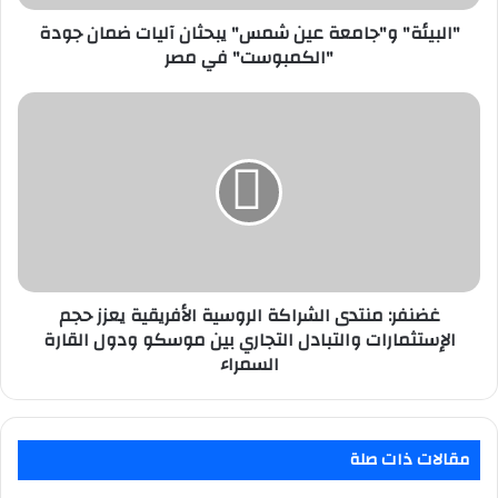
"الكمبوست"
في
"البيئة" و"جامعة عين شمس" يبحثان آليات ضمان جودة
مصر
"الكمبوست" في مصر
غضنفر:
منتدى
الشراكة
الروسية
الأفريقية
يعزز
حجم
الإستثمارات
والتبادل
التجاري
غضنفر: منتدى الشراكة الروسية الأفريقية يعزز حجم
بين
الإستثمارات والتبادل التجاري بين موسكو ودول القارة
موسكو
السمراء
ودول
القارة
السمراء
مقالات ذات صلة