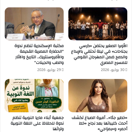
الأوبرا الصغير يحتضن «كرسي
مكتبة الإسكندرية تنظم ندوة
بجناحات» في ليلة تحتفي بالإبداع
“الحضارة المصرية القديمة
والدمج ضمن المهرجان القومي
والأفروسنتريك.. التاريخ والآثار
للمسرح المصري
والطب والجينات”
30 يوليو، 2026
29 يوليو، 2026
«خطير جدًا».. أميرة الصباغ تكشف
جمعية أبناء ماريا النوبية تنظم
أحدث كليباتها بعد نجاح «خط
ندوة للحفاظ على اللغة النوبية
أحمر» و«بمزاجي»
وتراثها