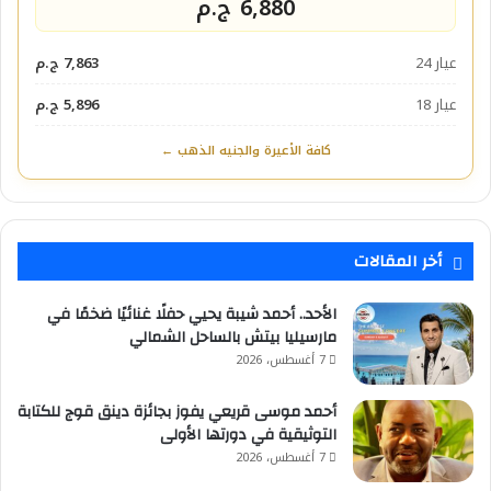
6,880 ج.م
عيار 24
7,863 ج.م
عيار 18
5,896 ج.م
كافة الأعيرة والجنيه الذهب ←
أخر المقالات
الأحد.. أحمد شيبة يحيي حفلًا غنائيًا ضخمًا في
مارسيليا بيتش بالساحل الشمالي
7 أغسطس، 2026
أحمد موسى قريعي يفوز بجائزة دينق قوج للكتابة
التوثيقية في دورتها الأولى
7 أغسطس، 2026