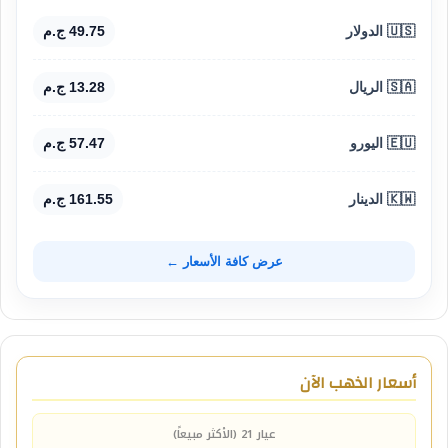
🇺🇸 الدولار
49.75 ج.م
🇸🇦 الريال
13.28 ج.م
🇪🇺 اليورو
57.47 ج.م
🇰🇼 الدينار
161.55 ج.م
عرض كافة الأسعار ←
أسعار الذهب الآن
عيار 21 (الأكثر مبيعاً)