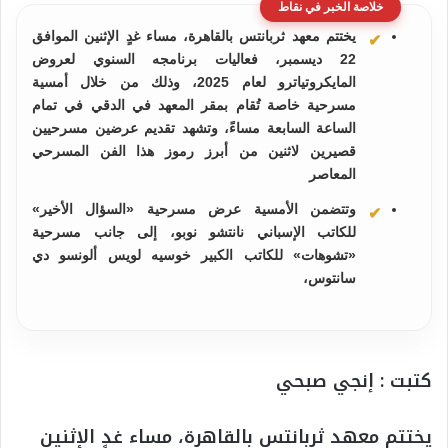
خلاصة الخبر في نقاط
يختتم معهد ثربانتس بالقاهرة، مساء غدٍ الإثنين الموافق
22 ديسمبر، فعاليات برنامجه السنوي لعروض
المايكروتياترو لعام 2025، وذلك من خلال أمسية
مسرحية خاصة تُقام بمقر المعهد في الدقي في تمام
الساعة السابعة مساءً، وتشهد تقديم عرضين مسرحيين
قصيرين لاثنين من أبرز رموز هذا الفن المسرحي
المعاصر
وتتضمن الأمسية عرض مسرحية «السؤال الأخير»
للكاتب الإسباني نانتشو نوبو، إلى جانب مسرحية
«تشوهات» للكاتب الكبير خوسيه لويس ألونسو دي
سانتوس،
كتبت : إنجي صبحي
يختتم معهد ثربانتس بالقاهرة، مساء غدٍ الإثنين