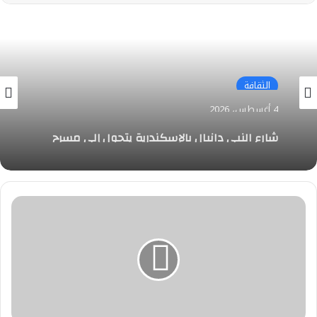
الثقافة
4 أغسطس، 2026
شارع النبي دانيال بالإسكندرية يتحول إلى مسرح
مفتوح للإبداع
"البيئة"
و"جامعة
عين
شمس"
يبحثان
آليات
ضمان
جودة