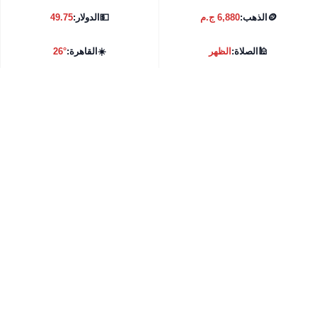
🪙
الذهب:
6,880 ج.م
💵
الدولار:
49.75
🕌
الصلاة:
الظهر
☀️
القاهرة:
26°