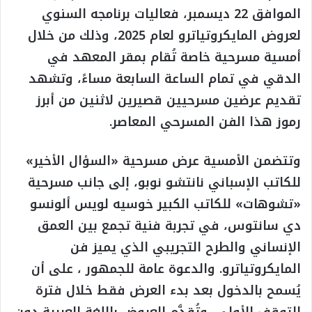
الموافق 22 ديسمبر، فعاليات برنامجه السنوي
لعروض المايكروتياترو لعام 2025، وذلك من خلال
أمسية مسرحية خاصة تُقام بمقر المعهد في
الدقي في تمام الساعة السابعة مساءً، وتشهد
تقديم عرضين مسرحيين قصيرين لاثنين من أبرز
رموز هذا الفن المسرحي المعاصر.
وتتضمن الأمسية عرض مسرحية «السؤال الأخير»
للكاتب الإسباني نانتشو نوبو، إلى جانب مسرحية
«تشوهات» للكاتب الكبير خوسيه لويس ألونسو
دي سانتوس، في تجربة فنية تجمع بين العمق
الإنساني والطرح التجريبي الذي يميز فن
المايكروتياترو. والدعوة عامة للجمهور ، على أن
يُسمح بالدخول بعد بدء العرض فقط خلال فترة