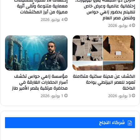
«الرجل ذو القبعة» يغزو نيويورك..
إكتشاف 18 مقبرة بتصميمات
إحتفالية عالمية وعرض خاص
معمارية متنوعة ولُقى أثرية
للفيلم بحضور زاهي حواس
مميزة من أبرز المكتشفات
وقنصل مصر العام
4 يوليو، 2026
4 يوليو، 2026
الكشف عن مدينة سكنية متكاملة
مؤسسة زاهي حواس تكشف
تعود للعصر البيزنطي بواحة
أسرار الحضارات الغارقة في
الداخلة
محاضرة مرتقبة بقصر الأمير طاز
3 يوليو، 2026
1 يوليو، 2026
شركاء النجاح