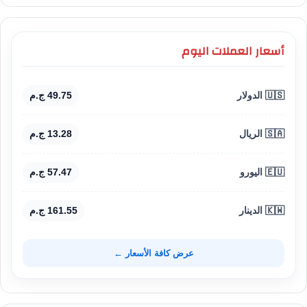
أسعار العملات اليوم
🇺🇸 الدولار
49.75 ج.م
🇸🇦 الريال
13.28 ج.م
🇪🇺 اليورو
57.47 ج.م
🇰🇼 الدينار
161.55 ج.م
عرض كافة الأسعار ←