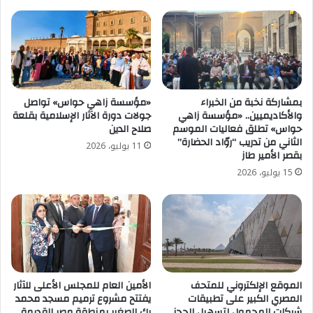
بمشاركة نخبة من الخبراء
«مؤسسة زاهي حواس» تواصل
والأكاديميين.. «مؤسسة زاهي
جولات دورة الآثار الإسلامية بقلعة
حواس» تطلق فعاليات الموسم
صلاح الدين
الثاني من تدريب “روّاد الحضارة”
11 يوليو، 2026
بقصر الأمير طاز
15 يوليو، 2026
الموقع الإلكتروني للمتحف
الأمين العام للمجلس الأعلى للآثار
المصري الكبير على تطبيقات
يفتتح مشروع ترميم مسجد محمد
شركات المحمول لتسهيل الحجز
بك الصغير بمنطقة مصر القديمة