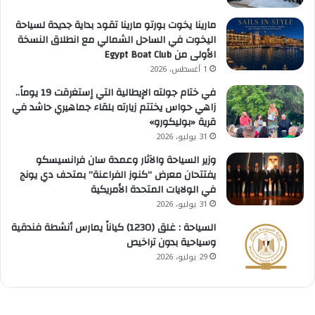
مارينا يخوت بورتو مارينا تقود بداية جديدة لسياحة
اليخوت في الساحل الشمالي مع انطلاق النسخة
الأولى من Egypt Boat Club
1 أغسطس، 2026
في ختام جولته الإيطالية التي إستغرقت 19 يوماً..
زاهي حواس يختتم زيارته بلقاء جماهيري حاشد في
قرية «بوليكورو»
31 يوليو، 2026
وزير السياحة والآثار وعمدة سان فرانسيسكو
يفتتحان معرض “كنوز الفراعنة” بمتحف دي يونج
في الولايات المتحدة الأمريكية
31 يوليو، 2026
السياحة : غلق (1230) كياناً يمارس أنشطة فندقية
وسياحية بدون تراخيص
29 يوليو، 2026