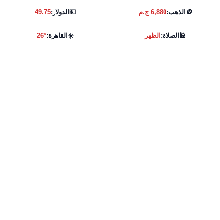
🪙
الذهب:
6,880 ج.م
💵
الدولار:
49.75
🕌
الصلاة:
الظهر
☀️
القاهرة:
26°