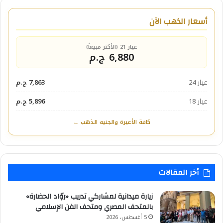
أسعار الذهب الآن
عيار 21 (الأكثر مبيعاً)
6,880 ج.م
عيار 24
7,863 ج.م
عيار 18
5,896 ج.م
كافة الأعيرة والجنيه الذهب ←
أخر المقالات
زيارة ميدانية لمشاركي تدريب «روّاد الحضارة»
بالمتحف المصري ومتحف الفن الإسلامي
5 أغسطس، 2026