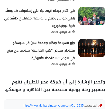
في ختام جولته الإيطالية التي إستغرقت 19 يوماً..
زاهي حواس يختتم زيارته بلقاء جماهيري حاشد في
قرية «بوليكورو»
31 يوليو، 2026
وزير السياحة والآثار وعمدة سان فرانسيسكو
يفتتحان معرض “كنوز الفراعنة” بمتحف دي يونج
في الولايات المتحدة الأمريكية
31 يوليو، 2026
وتجدر الإشارة إلى أن شركة مصر للطيران تقوم
بتسيير رحله يوميه منتظمة بين القاهره و موسكو.
رابط مختصر
https://www.akhbarelnaselyoum.com/?p=1935