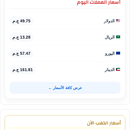
أسعار العملات اليوم
الدولار
49.75 ج.م
الريال
13.28 ج.م
اليورو
57.47 ج.م
الدينار
161.81 ج.م
عرض كافة الأسعار ←
أسعار الذهب الآن