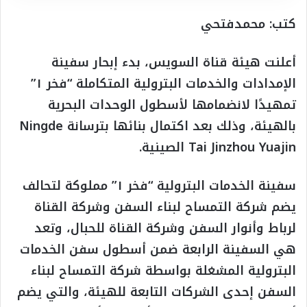
كتب: محمدفتحي
أعلنت هيئة قناة السويس، بدء إبحار سفينة
الإمدادات والخدمات البترولية المتكاملة “فخر ١”
تمهيدًا لانضمامها لأسطول الوحدات البحرية
بالهيئة، وذلك بعد اكتمال بنائها بترسانة Ningde
Tai Jinzhou Yuajin الصينية.
سفينة الخدمات البترولية “فخر ١” مملوكة لتحالف
يضم شركة التمساح لبناء السفن وشركة القناة
لرباط وأنوار السفن وشركة القناة للحبال، وتعد
هي السفينة الرابعة ضمن أسطول سفن الخدمات
البترولية المشغلة بواسطة شركة التمساح لبناء
السفن إحدى الشركات التابعة للهيئة، والتي يضم