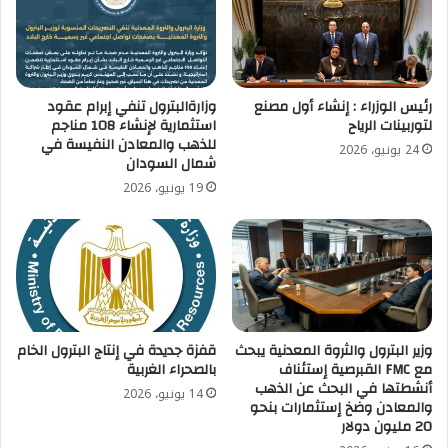
الجديدة..بدءا
من
الأربعاء
المقبل
رئيس الوزراء : إنشاء أول مصنع
وزارةالبترول تنفي إبرام عقود
لتوربينات الرياح
استثمارية لإنشاء 108 مناجم
للذهب والمعادن النفيسة في
24 يونيو، 2026
شمال السودان
19 يونيو، 2026
وزير البترول والثروة المعدنية يبحث
قفزة جديدة في إنتاج البترول الخام
مع FMC القبرصية إستئناف
بالصحراء الغربية
أنشطتها في البحث عن الذهب
14 يونيو، 2026
والمعادن وضخ إستثمارات بنحو
20 مليون دولار