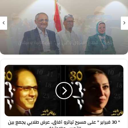
بترول وطاقة
23 يوليو، 2026
الهند ومصر تعززان التعاون بمشروعات الكهرباء
بعقد يتجاوز 40 مليون دولار
"
30
فبراير
"
على
مسرح
تياترو
آفاق..
عرض
طلابي
" 30 فبراير " على مسرح تياترو آفاق.. عرض طلابي يجمع بين
يجمع