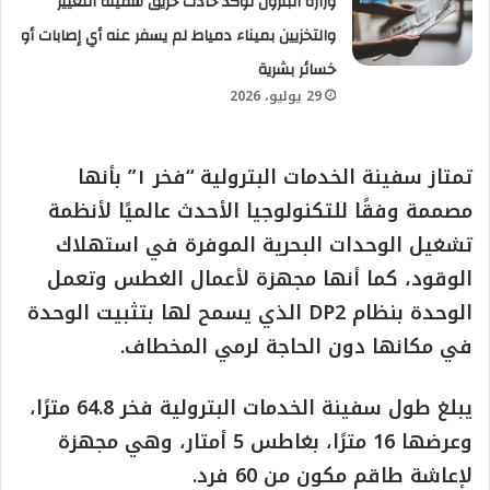
وزارة البترول تؤكد حادث حريق سفينة التغييز
والتخزيين بميناء دمياط لم يسفر عنه أي إصابات أو
خسائر بشرية
29 يوليو، 2026
تمتاز سفينة الخدمات البترولية “فخر ١” بأنها
مصممة وفقًا للتكنولوجيا الأحدث عالميًا لأنظمة
تشغيل الوحدات البحرية الموفرة في استهلاك
الوقود، كما أنها مجهزة لأعمال الغطس وتعمل
الوحدة بنظام DP2 الذي يسمح لها بتثبيت الوحدة
في مكانها دون الحاجة لرمي المخطاف.
يبلغ طول سفينة الخدمات البترولية فخر 64.8 مترًا،
وعرضها 16 مترًا، بغاطس 5 أمتار، وهي مجهزة
لإعاشة طاقم مكون من 60 فرد.