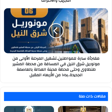
التجريب والاحتراف
بين
التجريب
مفاجأة
والاحتراف
سارة
للمواطنين..تشغيل
المرحلة
الأولى
من
مونوريل
شرق
النيل
في
مفاجأة سارة للمواطنين..تشغيل المرحلة الأولى من
المسافة
مونوريل شرق النيل في المسافة من محطة المشير
من
طنطاوى وحتى محطة مدينة العدالة بالعاصمة
محطة
الجديدة..بدءا من الأربعاء المقبل
المشير
طنطاوى
وحتى
محطة
مقالات ذات صلة
مدينة
العدالة
بالعاصمة