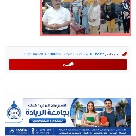
رابط مختصر
https://www.akhbarelnaselyoum.com/?p=195985
نسخ