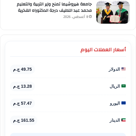
جامعة هيروشيما تمنح وزير التربية والتعليم
محمد عبد اللطيف درجة الدكتوراه الفخرية
8 أغسطس، 2026
أسعار العملات اليوم
الدولار
49.75 ج.م
الريال
13.28 ج.م
اليورو
57.47 ج.م
الدينار
161.55 ج.م