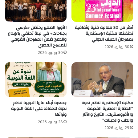
أكثر من 50 فعالية فنية وثقافية
الأوبرا الصغير يحتضن «كرسي
تحتضنها مكتبة الإسكندرية
بجناحات» في ليلة تحتفي بالإبداع
بمهرجان الصيف الدولي
والدمج ضمن المهرجان القومي
للمسرح المصري
30 يوليو، 2026
30 يوليو، 2026
مكتبة الإسكندرية تنظم ندوة
جمعية أبناء ماريا النوبية تنظم
“الحضارة المصرية القديمة
ندوة للحفاظ على اللغة النوبية
والأفروسنتريك.. التاريخ والآثار
وتراثها
والطب والجينات”
28 يوليو، 2026
29 يوليو، 2026