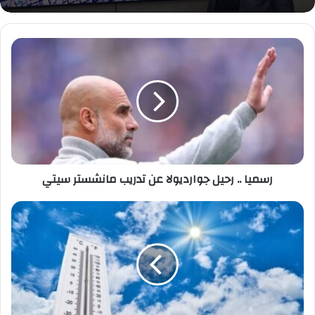
رسميا
..
رحيل
جوارديولا
عن
تدريب
مانشستر
سيتي
رسميا .. رحيل جوارديولا عن تدريب مانشستر سيتي
تعرف
على
حالة
الطقس
غدا
السبت