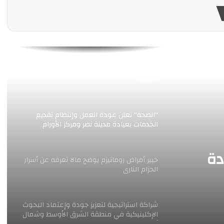
Jeddah Health Cluster 2 Signs Cooperation
Agreement with Jamjoom Pharma to
Enhance Health Awareness and Capability
Development in Saudi Arabia
«الصحة» ترصد الحالة الصحية المرتبطة بالهزة
الأرضية
“الصحة” تعلن عودة العمل وإنتظام تقديم
الخدمات بعيادة مدينة نصر ومركز الأورام
دة
خبير أمراض روماتيزم يوضح مالا تعرفه عن أسرار
الحزام النارى
شراكة استراتيجية لتعزيز جودة وإعتماد البحوث
الإكلينيكية في منطقة الشرق الأوسط وشمال