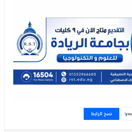
شراكة استراتيجية بين “جمجوم فارما” و
“إيدورسيا” لتطوير علاجات الأرق في السعودية
والمشرق العربي
مؤسسة فيتش : مصر ستتحول إلى مركز
إقليمي رائد لتصنيع الأدوية
بطلات مصر يساندن محاربات بهية برسالة أمل
وتحدٍ
نسخ الرابط
دعماً للجرحى الفلسطينيين .. وزير الصحة يتسلم
شحنة مساعدات طبية فرنسية جديدة