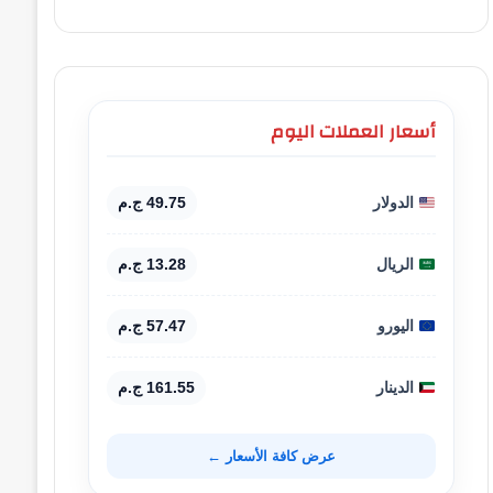
أسعار العملات اليوم
الدولار
49.75 ج.م
الريال
13.28 ج.م
اليورو
57.47 ج.م
الدينار
161.55 ج.م
عرض كافة الأسعار ←