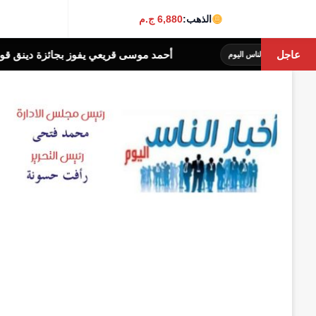
الذهب:
6,880 ج.م
عاجل
أحمد موسى قريعي يفوز بجائزة دينق قوج للكتابة الت
ار الناس اليوم