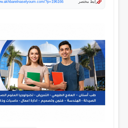
رابط مختصر
www.akhbarelnaselyoum.com/?p=196166