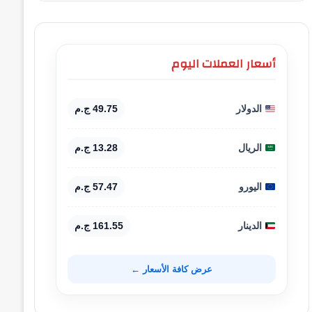
أسعار العملات اليوم
الدولار
49.75 ج.م
الريال
13.28 ج.م
اليورو
57.47 ج.م
الدينار
161.55 ج.م
عرض كافة الأسعار ←