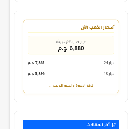
أسعار الذهب الآن
عيار 21 (الأكثر مبيعاً)
6,880 ج.م
عيار 24
7,863 ج.م
عيار 18
5,896 ج.م
كافة الأعيرة والجنيه الذهب ←
أخر المقالات