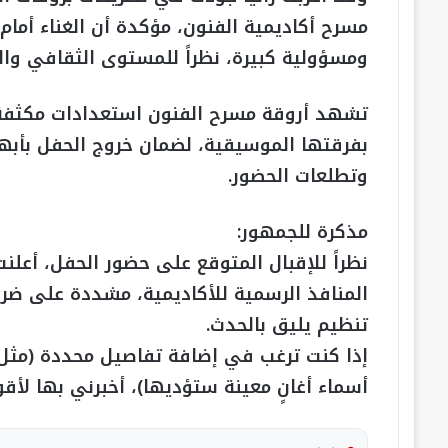
مسرح أكاديمية الفنون، مؤكدة أن الغناء أمام ج
ومسؤولية كبيرة، نظراً للمستوى الثقافي وال
تشهد أروقة مسرح الفنون استعدادات مكثفة 
بفرقتها الموسيقية، لضمان خروج الحفل بأب
وتطلعات الحضور.
​مذكرة للجمهور:
نظراً للإقبال المتوقع على حضور الحفل، أعلنت
المنافذ الرسمية للأكاديمية، مشددة على ضرور
تنظيم يليق بالحدث.
​إذا كنت ترغب في إضافة تفاصيل محددة (مثل ت
أسماء أغانٍ معينة ستؤديها)، أخبرني بها لأقو