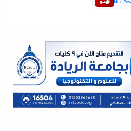
https://
نسخ
غدًا الاثنين.. المجلس الأعلى للثقافة ينعقد
للتصويت على جوائز الدولة لعام 2026
إفتتاح”المهرجان القومي للمسرح المصري” في
دورته الـ19 وتكريم عددًا من رواد الحركة
المسرحية
غداً إفتتاح الدورة الرابعة لملتقي السمسمية
بقصر ثقافة الإسماعيلية وتكريم منسي وعيد
والجمل .. والراحلون ميدا وغزالي والوزيري