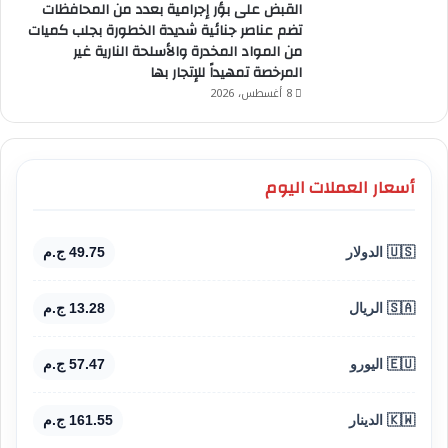
القبض على بؤر إجرامية بعدد من المحافظات
تضم عناصر جنائية شديدة الخطورة بجلب كميات
من المواد المخدرة والأسلحة النارية غير
المرخصة تمهيداً للإتجار بها
8 أغسطس، 2026
أسعار العملات اليوم
🇺🇸 الدولار
49.75 ج.م
🇸🇦 الريال
13.28 ج.م
🇪🇺 اليورو
57.47 ج.م
🇰🇼 الدينار
161.55 ج.م