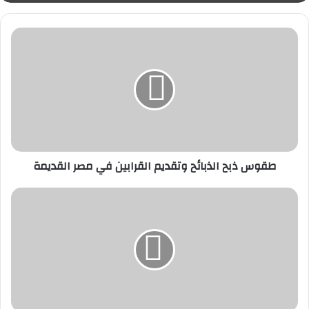
طقوس
هيثم طواله يكشف أهم رسائل زيارة رئيس الجبل
ذبح
الأسود لمصر
الذبائح
وتقديم
القرابين
في
مصر
القديمة
طقوس ذبح الذبائح وتقديم القرابين في مصر القديمة
أ.د.
علاء
عبد
الهادي..إنسانية
المثقف
وهيبة
القائد