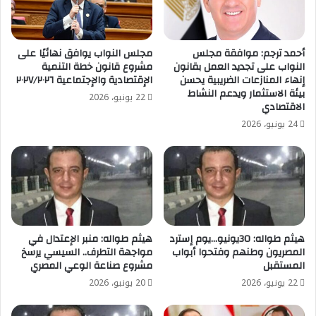
أحمد ترجم: موافقة مجلس
مجلس النواب يوافق نهائيًا على
النواب على تجديد العمل بقانون
مشروع قانون خطة التنمية
إنهاء المنازعات الضريبية يحسن
الإقتصادية والإجتماعية ٢٠٢٧/٢٠٢٦
بيئة الاستثمار ويدعم النشاط
22 يونيو، 2026
الاقتصادي
24 يونيو، 2026
هيثم طواله: 30يونيو…يوم إسترد
هيثم طواله: منبر الإعتدال في
المصريون وطنهم وفتحوا أبواب
مواجهة التطرف.. السيسي يرسخ
المستقبل
مشروع صناعة الوعي المصري
22 يونيو، 2026
20 يونيو، 2026