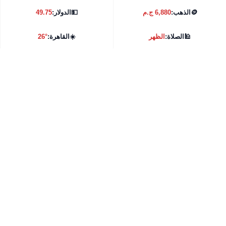
🪙
الذهب:
6,880 ج.م
💵
الدولار:
49.75
🕌
الصلاة:
الظهر
☀️
القاهرة:
26°