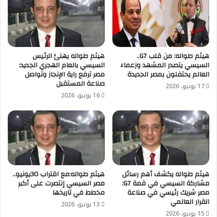
هيثم طواله: من قلب G7..
هيثم طواله يهنئ الرئيس
السيسي يتصدر المشهد وزعماء
السيسي بالعام الهجري الجديد:
العالم يحتفلون بمصر الجديدة
مصر ترفع راية الإنجاز وتواصل
صناعة المستقبل
17 يونيو، 2026
16 يونيو، 2026
هيثم طواله يكشف أهم رسائل
هيثم طواله:مع اقتراب 30يونيو..
مشاركة السيسي في قمة G7:
مصر السيسي إنتصرت على أكبر
مصر شريك رئيسي في صناعة
مخطط في تاريخها
القرار العالمي
13 يونيو، 2026
15 يونيو، 2026