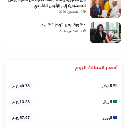
الجمهورية إلى الرئيس التشادي
7 أغسطس، 2026
​دكتورة نرمين توكل تكتب :
7 أغسطس، 2026
أسعار العملات اليوم
الدولار
49.75 ج.م
الريال
13.28 ج.م
اليورو
57.47 ج.م