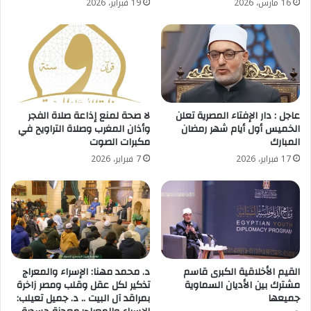
16 مارس، 2026
19 فبراير، 2026
عاجل : دار الإفتاء المصرية تعلن
لا صحة لمنع إذاعة صلاة الفجر
الخميس أول أيام شهر رمضان
وأذان المغرب وصلاة التراويح في
المبارك
مكبرات الصوت
17 فبراير، 2026
7 فبراير، 2026
القيم الأخلاقية الكبرى قاسم
د. محمد مهنا: الإسراء والمعراج
مشترك بين الأديان السماوية
تذكير لكل عقل وقلب ومصر زاخرة
جميعها
بمراقد آل البيت .. د. جميل تعيلب: