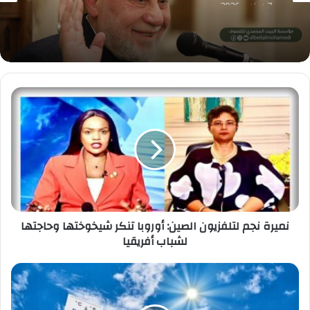
بعد نشر الجريدة الرسمية قرار تعيين د. محمد مهنا
شيخًا للطريقة
نميرة
نجم
لتلفزيون
الصين:
أوروبا
تنكر
شيخوختها
وحاجتها
لشباب
أفريقيا
نميرة نجم لتلفزيون الصين: أوروبا تنكر شيخوختها وحاجتها
لشباب أفريقيا
تعرف
على
حالة