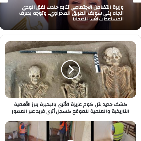
وزيرة التضامن الاجتماعي تتابع حادث نفق الودي
اتجاه بني سويف الطريق الصحراوي.. وتوجه بصرف
المساعدات لأسر الضحايا
كشف
جديد
بتل
كوم
عزيزة
الأثري
بالبحيرة
يبرز
الأهمية
التاريخية
كشف جديد بتل كوم عزيزة الأثري بالبحيرة يبرز الأهمية
والعلمية
التاريخية والعلمية للموقع كسجل أثري فريد عبر العصور
للموقع
كسجل
تحركات
أثري
ميدانية
فريد
مكثفة