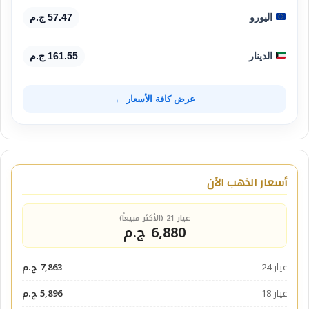
اليورو
57.47 ج.م
الدينار
161.55 ج.م
عرض كافة الأسعار ←
أسعار الذهب الآن
عيار 21 (الأكثر مبيعاً)
6,880 ج.م
عيار 24
7,863 ج.م
عيار 18
5,896 ج.م