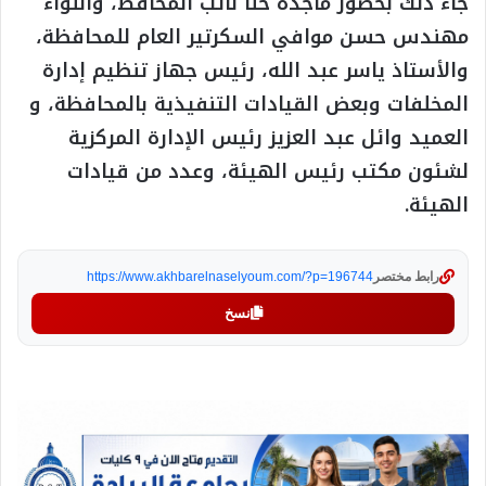
جاء ذلك بحضور ماجدة حنا نائب المحافظ، واللواء
مهندس حسن موافي السكرتير العام للمحافظة،
والأستاذ ياسر عبد الله، رئيس جهاز تنظيم إدارة
المخلفات وبعض القيادات التنفيذية بالمحافظة، و
العميد وائل عبد العزيز رئيس الإدارة المركزية
لشئون مكتب رئيس الهيئة، وعدد من قيادات
الهيئة.
رابط مختصر
https://www.akhbarelnaselyoum.com/?p=196744
نسخ