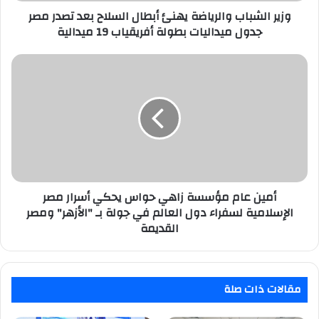
جدول
وزير الشباب والرياضة يهنئ أبطال السلاح بعد تصدر مصر
ميداليات
جدول ميداليات بطولة أفريقياب 19 ميدالية
بطولة
أفريقياب
أمين
19
عام
ميدالية
مؤسسة
زاهي
حواس
يحكي
أسرار
مصر
الإسلامية
لسفراء
أمين عام مؤسسة زاهي حواس يحكي أسرار مصر
دول
الإسلامية لسفراء دول العالم في جولة بـ "الأزهر" ومصر
العالم
القديمة
في
جولة
بـ
"الأزهر"
مقالات ذات صلة
ومصر
القديمة