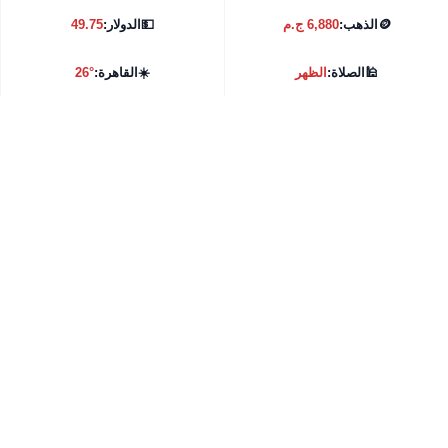
🪙
الذهب:
6,880 ج.م
💵
الدولار:
49.75
🕌
الصلاة:
الظهر
☀️
القاهرة:
26°