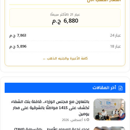
عيار 21 (الأكثر مبيعاً)
6,880 ج.م
عيار 24
7,863 ج.م
عيار 18
5,896 ج.م
كافة الأعيرة والجنيه الذهب ←
أخر المقالات
بالتعاون مع مجلس الوزراء.. قافلة بنك الشفاء
تكشف على 1415 مواطنًا بالشرقية على مدار
يومين
6 أغسطس، 2026
إجراء زراعة الصمام الأورطي بالقسطرة (TAVI)