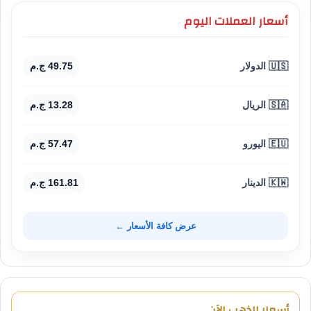
أسعار العملات اليوم
🇺🇸 الدولار
49.75 ج.م
🇸🇦 الريال
13.28 ج.م
🇪🇺 اليورو
57.47 ج.م
🇰🇼 الدينار
161.81 ج.م
عرض كافة الأسعار ←
أسعار الذهب الآن