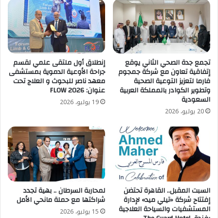
تجمع جدة الصحي الثاني يوقع
إنطلاق أول ملتقى علمي لقسم
إتفاقية تعاون مع شركة جمجوم
جراحة الأوعية الدموية بمستشفى
فارما لتعزيز التوعية الصحية
معهد ناصر للبحوث و العلاج تحت
وتطوير الكوادر بالمملكة العربية
عنوان: FLOW 2026
السعودية
19 يوليو، 2026
20 يوليو، 2026
السبت المقبل.. القاهرة تحتضن
لمحاربة السرطان .. بهية تجدد
إفتتاح شركة «تيلي ميد» لإدارة
شراكتها مع حملة مانحي الأمل
المستشفيات والسياحة العلاجية
15 يوليو، 2026