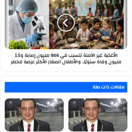
غير
الآمنة
تتسبب
في
866
مليون
إصابة
و1.5
مليون
الأغذية غير الآمنة تتسبب في 866 مليون إصابة و1.5
وفاة
مليون وفاة سنويًا.. والأطفال الصغار الأكثر عرضة للخطر
سنويًا..
والأطفال
الصغار
الأكثر
مقالات ذات صلة
عرضة
للخطر