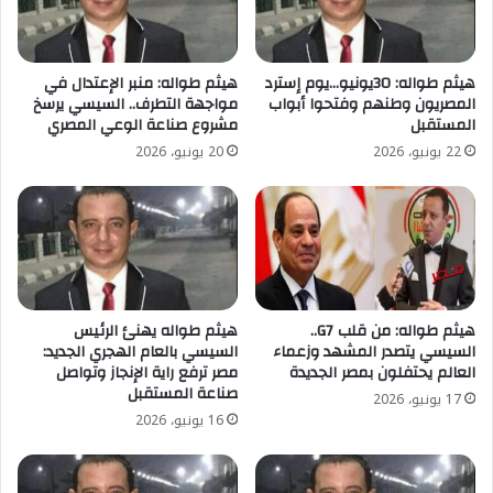
هيثم طواله: 30يونيو…يوم إسترد
هيثم طواله: منبر الإعتدال في
المصريون وطنهم وفتحوا أبواب
مواجهة التطرف.. السيسي يرسخ
المستقبل
مشروع صناعة الوعي المصري
22 يونيو، 2026
20 يونيو، 2026
هيثم طواله: من قلب G7..
هيثم طواله يهنئ الرئيس
السيسي يتصدر المشهد وزعماء
السيسي بالعام الهجري الجديد:
العالم يحتفلون بمصر الجديدة
مصر ترفع راية الإنجاز وتواصل
صناعة المستقبل
17 يونيو، 2026
16 يونيو، 2026