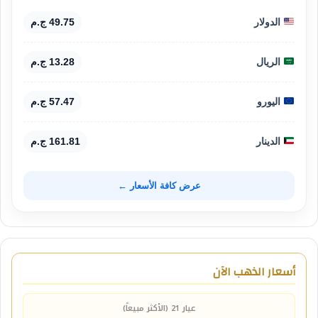
الدولار
49.75 ج.م
الريال
13.28 ج.م
اليورو
57.47 ج.م
الدينار
161.81 ج.م
عرض كافة الأسعار ←
أسعار الذهب الآن
عيار 21 (الأكثر مبيعاً)