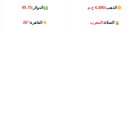
الذهب:
6,880 ج.م
الدولار:
49.75
الصلاة:
المغرب
القاهرة:
26°