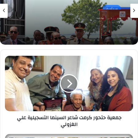
سياسه
18 يوليو، 2026
هيثم طواله: السيسي في دار السلام.. مصر تكتب
فصلا جديدا من القوة والتنمية في قلب افريقيا
جمعية
حتحور
كرمت
شاعر
السينما
التسجيلية
علي
الغزولي
جمعية حتحور كرمت شاعر السينما التسجيلية علي
الغزولي
الأغذية