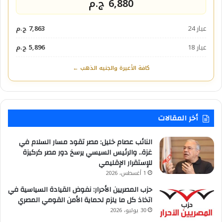
6,880 ج.م
عيار 24
7,863 ج.م
عيار 18
5,896 ج.م
كافة الأعيرة والجنيه الذهب ←
أخر المقالات
النائب عصام خليل: مصر تقود مسار السلام في
غزة.. والرئيس السيسي يرسخ دور مصر كركيزة
للإستقرار الإقليمي
1 أغسطس، 2026
حزب المصريين الأحرار: نفوض القيادة السياسية في
اتخاذ كل ما يلزم لحماية الأمن القومي المصري
30 يوليو، 2026