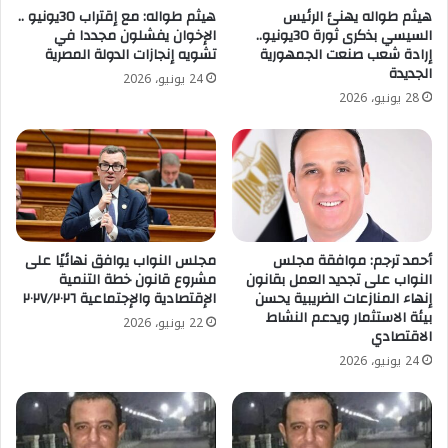
هيثم طواله يهنئ الرئيس
هيثم طواله: مع إقتراب 30يونيو ..
السيسي بذكرى ثورة 30يونيو..
الإخوان يفشلون مجددا في
إرادة شعب صنعت الجمهورية
تشويه إنجازات الدولة المصرية
الجديدة
24 يونيو، 2026
28 يونيو، 2026
أحمد ترجم: موافقة مجلس
مجلس النواب يوافق نهائيًا على
النواب على تجديد العمل بقانون
مشروع قانون خطة التنمية
إنهاء المنازعات الضريبية يحسن
الإقتصادية والإجتماعية ٢٠٢٧/٢٠٢٦
بيئة الاستثمار ويدعم النشاط
22 يونيو، 2026
الاقتصادي
24 يونيو، 2026