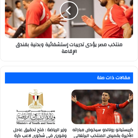
تدريبات
إستشفائية
وبدنية
بفندق
الإقامة
منتخب مصر يؤدى تدريبات إستشفائية وبدنية بفندق
الإقامة
مقالات ذات صلة
كريستيانو رونالدو سيخوض مباراته
وزير الرياضة : فتح تحقيق عاجل
الأخيرة بقميص المنتخب البرتغالي
وفوري في شكوى لاعب كرة