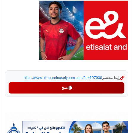
رابط مختصر
https://www.akhbarelnaselyoum.com/?p=197030
نسخ