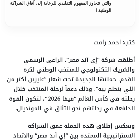
والتي تتجاوز المفهوم التقليدي للرعاية إلى آفاق الشراكة
الوطنية ا
كتب: أحمد رأفت
أطلقت شركة “إي آند مصر”، الراعي الرسمي
والشريك التكنولوجي للمنتخب الوطني لكرة
القدم، حملتها الجديدة تحت شعار “عايزين أكتر من
اللي بنحلم بيه”، وذلك دعماً لرحلة المنتخب خلال
رحلته في كأس العالم “فيفا 2026″، لتكون القوة
الدافعة في رحلتهم نحو التألق في المونديال.
ويعكس إطلاق هذه الحملة عمق الشراكة
الاستراتيجية الممتدة بين “إي آند مصر” والاتحاد