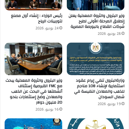
وزير البترول والثروة المعدنية يعلن
رئيس الوزراء : إنشاء أول مصنع
إنطلاق المرحلة الأولى لطرح
لتوربينات الرياح
شركات القطاع بالبورصة المصرية
24 يونيو، 2026
28 يونيو، 2026
وزارةالبترول تنفي إبرام عقود
وزير البترول والثروة المعدنية يبحث
استثمارية لإنشاء 108 مناجم
مع FMC القبرصية إستئناف
للذهب والمعادن النفيسة في
أنشطتها في البحث عن الذهب
شمال السودان
والمعادن وضخ إستثمارات بنحو
20 مليون دولار
19 يونيو، 2026
16 يونيو، 2026