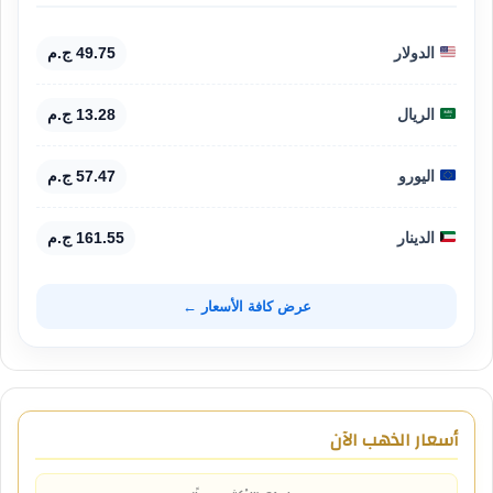
الدولار
49.75 ج.م
الريال
13.28 ج.م
اليورو
57.47 ج.م
الدينار
161.55 ج.م
عرض كافة الأسعار ←
أسعار الذهب الآن