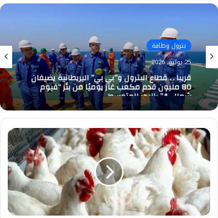
بترول وطاقة
25 يوليو، 2026
قريبا . . قطاع البترول و”بي بي” البريطانية يضيفان
80 مليون قدم مكعب غاز يوميًا من بئر “فيوم
شمال-4” بالبحر المتوسط
تعرف
على
أسعار
الفراخ
في
السوق..
اليوم
الأربعاء