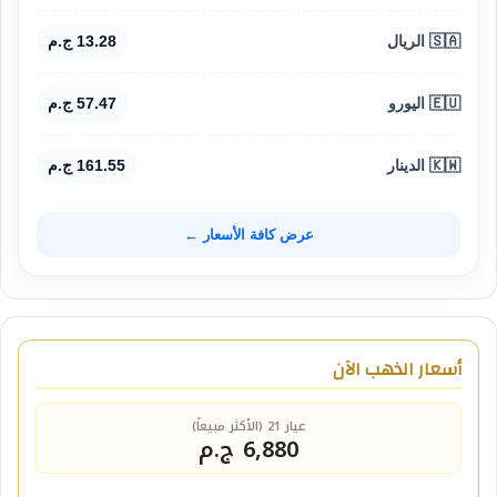
🇸🇦 الريال
13.28 ج.م
🇪🇺 اليورو
57.47 ج.م
🇰🇼 الدينار
161.55 ج.م
عرض كافة الأسعار ←
أسعار الذهب الآن
عيار 21 (الأكثر مبيعاً)
6,880 ج.م