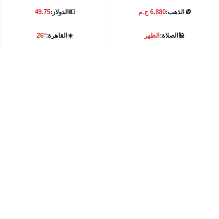
🪙
الذهب:
6,880 ج.م
💵
الدولار:
49.75
🕌
الصلاة:
الظهر
☀️
القاهرة:
26°