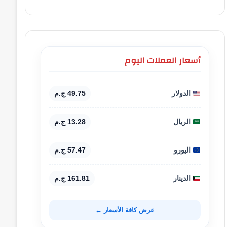
أسعار العملات اليوم
الدولار
49.75 ج.م
الريال
13.28 ج.م
اليورو
57.47 ج.م
الدينار
161.81 ج.م
عرض كافة الأسعار ←