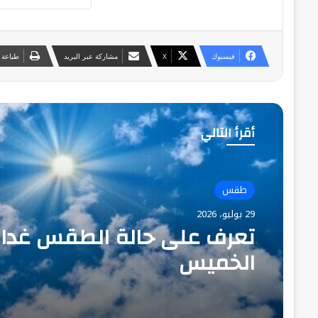
فيسبوك
‫X
مشاركة عبر البريد
طباعة
أقرأ التالي
طقس
29 يوليو، 2026
تعرف على حالة الطقس غدا
الخميس