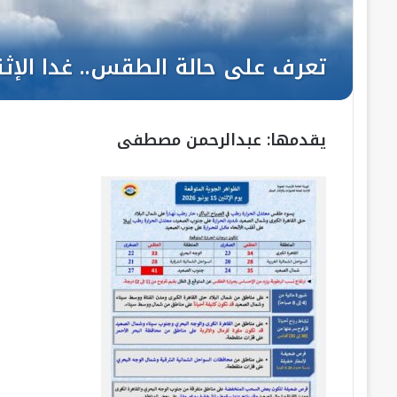
يقدمها: عبدالرحمن مصطفى