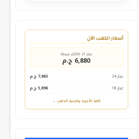
أسعار الذهب الآن
عيار 21 (الأكثر مبيعاً)
6,880 ج.م
عيار 24
7,863 ج.م
عيار 18
5,896 ج.م
كافة الأعيرة والجنيه الذهب ←