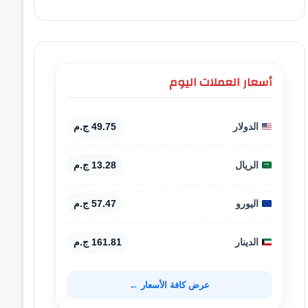
أسعار العملات اليوم
الدولار
49.75 ج.م
الريال
13.28 ج.م
اليورو
57.47 ج.م
الدينار
161.81 ج.م
عرض كافة الأسعار ←