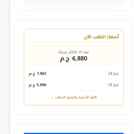
أسعار الذهب الآن
عيار 21 (الأكثر مبيعاً)
6,880 ج.م
عيار 24
7,863 ج.م
عيار 18
5,896 ج.م
كافة الأعيرة والجنيه الذهب ←