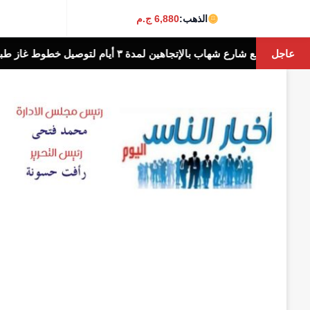
الذهب:
6,880 ج.م
عاجل
ل خطوط غاز طبيعى
أخبار الناس اليوم