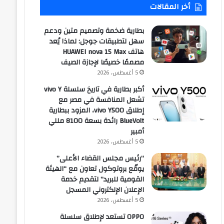
أخر المقالات
بطارية ضخمة وتصميم متين ودعم
سهل لتطبيقات جوجل: لماذا يُعد
هاتف HUAWEI nova 15 Max
مصممًا خصيصًا لإجازة الصيف
5 أغسطس، 2026
أكبر بطارية في تاريخ سلسلة vivo Y
تشعل المنافسة في مصر مع
إطلاق vivo Y500، المزود ببطارية
BlueVolt رائدة بسعة 8100 مللي
أمبير
5 أغسطس، 2026
“رئيس مجلس القضاء الأعلى”
يوقّع بروتوكول تعاون مع “الهيئة
القومية للبريد” لتقديم خدمة
الإعلان الإلكتروني المسجل
5 أغسطس، 2026
OPPO تستعد لإطلاق سلسلة