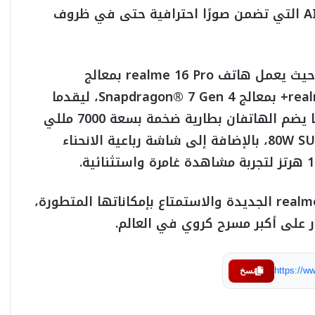
كما تضم السلسلة تقنية AI Portrait Fill Light التي تضمن صورًا احترافية حتى في ظروف
ولا تقتصر مزايا السلسلة على التصوير فقط، حيث يعمل هاتف realme 16 Pro بمعالج
Dimensity 7300-Max، بينما يأتي realme 16 Pro+ بمعالج Snapdragon®️ 7 Gen 4، ليقدما
أداءً رائدًا في الألعاب والترفيه والإنتاجية. كما يضم الهاتفان بطارية ضخمة بسعة 7000 مللي
أمبير مع دعم تقنية الشحن السريع 80W SUPERVOOC، بالإضافة إلى شاشة رباعية الانحناء
ويمكن للمستهلكين الآن اقتناء سلسلة realme 16 الجديدة والاستمتاع بإمكاناتها المتطورة،
ر على أكبر مسرح كروي في العالم.
https://
نسخ