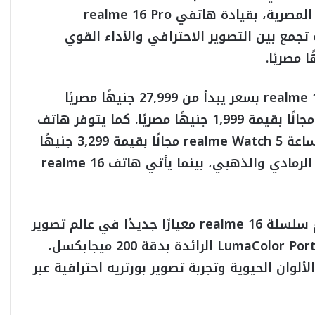
طرح سلسلة realme 16 الجديدة في السوق المصرية، بقيادة هاتفي realme 16 Pro
ن تجربة تجمع بين التصوير الاحترافي والأداء القوي
وأصبح بإمكان العملاء الآن شراء هاتف realme 16 Pro بسعر يبدأ من 27,999 جنيهًا مصريًا
والحصول على سماعات realme Buds T200x مجانًا بقيمة 1,999 جنيهًا مصريًا. كما يتوفر هاتف
realme 16 Pro+ حصريًا عبر Dream 2000 مع ساعة realme Watch 5 مجانًا بقيمة 3,299 جنيهًا
مصريًا. ويتوفر هاتف realme 16 Pro باللونين الرمادي والذهبي، بينما يأتي هاتف realme 16
وتحت شعار “200MP Portrait Master”، تقدم سلسلة realme 16 معيارًا جديدًا في عالم تصوير
الهواتف الذكية من خلال كاميرا LumaColor Portrait Master الرائدة بدقة 200 ميجابكسل،
لوان الحيوية وتجربة تصوير بورتريه احترافية عبر