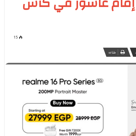
ة إمام عاشور في كأس
15
طباعة