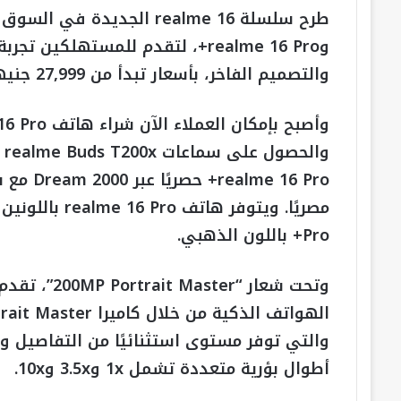
وrealme 16 Pro+، لتقدم للمستهلكي
والتصميم الفاخر، بأسعار تبدأ من 27,999 جنيهًا مصريًا.
Pro+ باللون الذهبي.
والتي توفر مستوى استثنائيًا من التفاصيل والأ
أطوال بؤرية متعددة تشمل 1x و3.5x و10x.