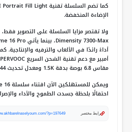
الإضاءة المنخفضة.
مقاس 6.8 بوصة بدقة 1.5K ومعدل تحديث 144 هرتز لتجربة مشاهدة غامرة واستثنائية.
احتفالًا بلحظة جسدت الطموح والأداء والإصرا
رابط مختصر
www.akhbarelnaselyoum.com/?p=197649