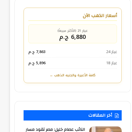
أسعار الذهب الآن
عيار 21 (الأكثر مبيعاً)
6,880 ج.م
عيار 24
7,863 ج.م
عيار 18
5,896 ج.م
كافة الأعيرة والجنيه الذهب ←
أخر المقالات
النائب عصام خليل: مصر تقود مسار