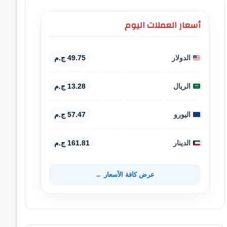
أسعار العملات اليوم
الدولار
49.75 ج.م
الريال
13.28 ج.م
اليورو
57.47 ج.م
الدينار
161.81 ج.م
عرض كافة الأسعار ←