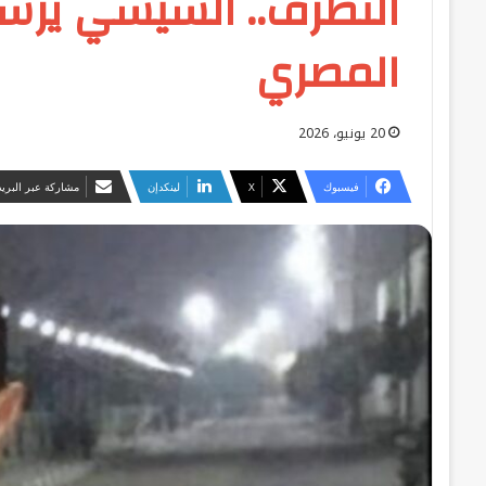
التطرف.. السيسي يرس
المصري
20 يونيو، 2026
فيسبوك
‫X
لينكدإن
مشاركة عبر البريد