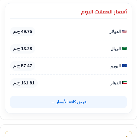
أسعار العملات اليوم
الدولار
49.75 ج.م
الريال
13.28 ج.م
اليورو
57.47 ج.م
الدينار
161.81 ج.م
عرض كافة الأسعار ←