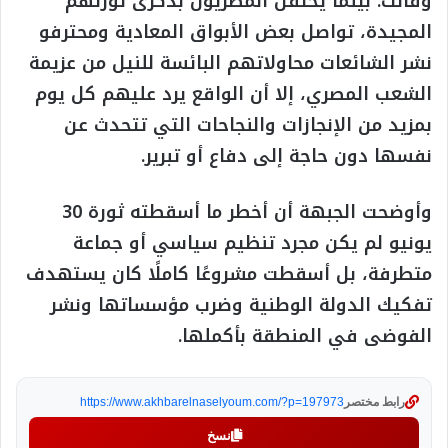
وقالت: بينما يحتفل المصريون بذكرى ثورتهم
المجيدة، تواصل بعض الأبواق المعادية ومحترفو
نشر الشائعات محاولاتهم البائسة للنيل من عزيمة
الشعب المصري، إلا أن الواقع يرد عليهم كل يوم
بمزيد من الإنجازات والنجاحات التي تتحدث عن
نفسها دون حاجة إلى دفاع أو تبرير.
وأوضحت الجبهة أن أخطر ما أسقطته ثورة 30
يونيو لم يكن مجرد تنظيم سياسي أو جماعة
متطرفة، بل أسقطت مشروعًا كاملًا كان يستهدف
تفكيك الدولة الوطنية وضرب مؤسساتها ونشر
الفوضى في المنطقة بأكملها.
رابط مختصر
https://www.akhbarelnaselyoum.com/?p=197973
نسخ