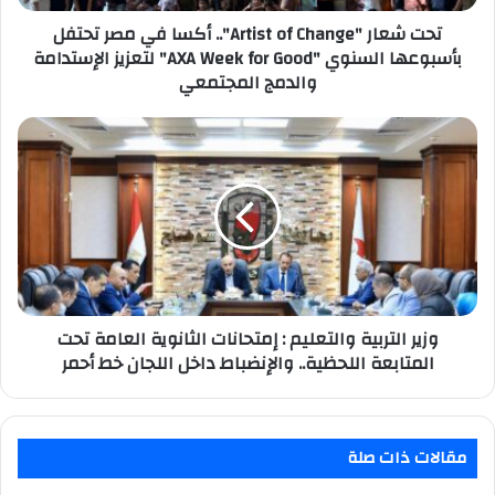
تحتفل
بأسبوعها
تحت شعار "Artist of Change".. أكسا في مصر تحتفل
السنوي
بأسبوعها السنوي "AXA Week for Good" لتعزيز الإستدامة
"AXA
والدمج المجتمعي
Week
for
وزير
Good"
التربية
لتعزيز
والتعليم
الإستدامة
:
والدمج
إمتحانات
المجتمعي
الثانوية
العامة
تحت
المتابعة
اللحظية..
وزير التربية والتعليم : إمتحانات الثانوية العامة تحت
والإنضباط
المتابعة اللحظية.. والإنضباط داخل اللجان خط أحمر
داخل
اللجان
خط
أحمر
مقالات ذات صلة