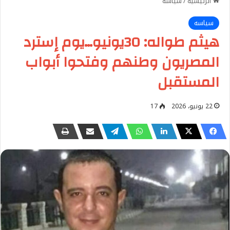
الرئيسية
/
سياسه
سياسه
هيثم طواله: 30يونيو…يوم إسترد
المصريون وطنهم وفتحوا أبواب
المستقبل
22 يونيو، 2026
17