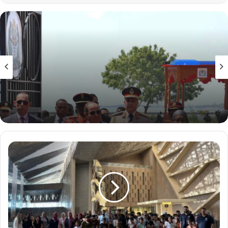
سياسه
18 يوليو، 2026
هيثم طواله: السيسي في دار السلام.. مصر تكتب
فصلا جديدا من القوة والتنمية في قلب افريقيا
تحت
شعار
"Artist
of
Change"..
أكسا
في
مصر