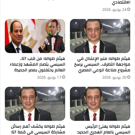
الاقتصادي
24 يونيو، 2026
هيثم طواله: منبر الإعتدال في
هيثم طواله: من قلب G7..
مواجهة التطرف.. السيسي يرسخ
السيسي يتصدر المشهد وزعماء
مشروع صناعة الوعي المصري
العالم يحتفلون بمصر الجديدة
20 يونيو، 2026
17 يونيو، 2026
هيثم طواله يهنئ الرئيس
هيثم طواله يكشف أهم رسائل
السيسي بالعام الهجري الجديد:
مشاركة السيسي في قمة G7: