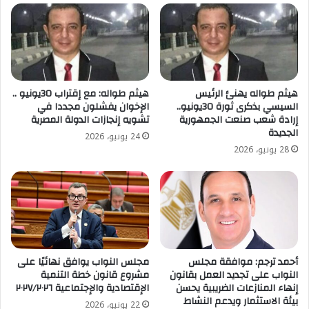
هيثم طواله يهنئ الرئيس
هيثم طواله: مع إقتراب 30يونيو ..
السيسي بذكرى ثورة 30يونيو..
الإخوان يفشلون مجددا في
إرادة شعب صنعت الجمهورية
تشويه إنجازات الدولة المصرية
الجديدة
24 يونيو، 2026
28 يونيو، 2026
أحمد ترجم: موافقة مجلس
مجلس النواب يوافق نهائيًا على
النواب على تجديد العمل بقانون
مشروع قانون خطة التنمية
إنهاء المنازعات الضريبية يحسن
الإقتصادية والإجتماعية ٢٠٢٧/٢٠٢٦
بيئة الاستثمار ويدعم النشاط
22 يونيو، 2026