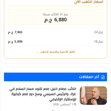
أسعار الذهب الآن
عيار 21 (الأكثر مبيعاً)
6,880 ج.م
عيار 24
7,863 ج.م
عيار 18
5,896 ج.م
كافة الأعيرة والجنيه الذهب ←
أخر المقالات
النائب عصام خليل: مصر تقود مسار السلام في
غزة.. والرئيس السيسي يرسخ دور مصر كركيزة
للإستقرار الإقليمي
1 أغسطس، 2026