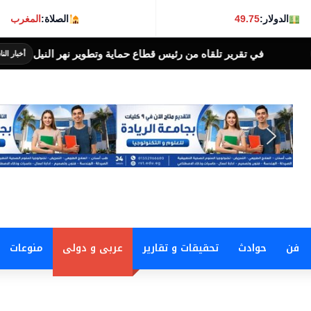
الدولار:
49.75
الصلاة:
المغرب
يس قطاع حماية وتطوير نهر النيل
وظائف .. وزارة العمل تعلن 
أخبار الناس اليوم
فن
حوادث
تحقيقات و تقارير
عربى و دولى
منوعات