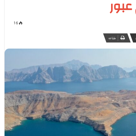
عبور
16
طباعة