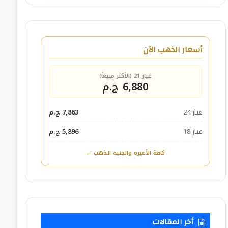
أسعار الذهب الآن
عيار 21 (الأكثر مبيعاً)
6,880 ج.م
عيار 24
7,863 ج.م
عيار 18
5,896 ج.م
كافة الأعيرة والجنيه الذهب ←
أخر المقالات