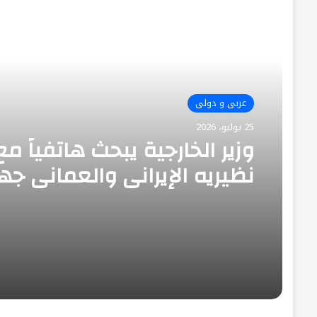
أقرأ التالي
عربى و دولى
25 يوليو، 2026
وزير الخارجية يبحث هاتفياً مع
نظيريه الإيراني والعماني جه
خفض التصعيد وضمان حرية ا