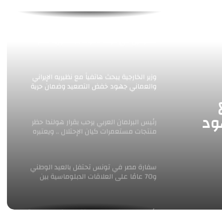
الإمارات تدين بشدة الهجوم الذي إستهدف
سفينتين في ميناء دمياط بجمهورية مصر
العربية
وزير الخارجية يبحث هاتفياً مع نظيريه الإيراني
والعماني جهود خفض التصعيد وضمان حرية
الملاحة
ود
رئيس البرلمان العربي يرحب بقرار هولندا حظر
منتجات مستعمرات كيان الإحتلال .. ويعتبره
لملاحة
إنتصارًا للقانون الدولي وخطوة يجب أن تحتذي
بها جميع الدول
سفارة مصر في تونس تحتفل بالعيد الوطني
و70 عامًا على العلاقات الدبلوماسية بين
البلدين
رئيس البرلمان العربي يستقبل سفير جمهورية
بيلاروسيا لدى جمهورية مصر العربية