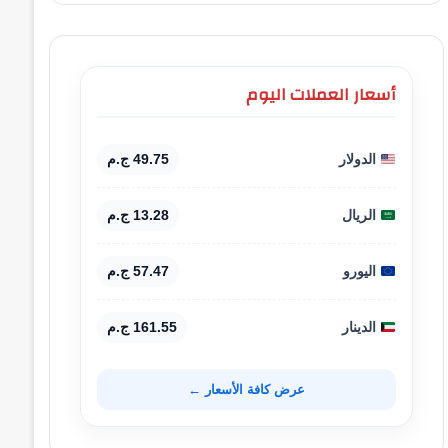
أسعار العملات اليوم
الدولار
49.75 ج.م
الريال
13.28 ج.م
اليورو
57.47 ج.م
الدينار
161.55 ج.م
عرض كافة الأسعار ←