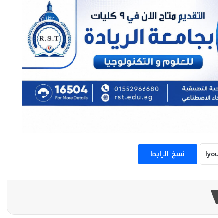
مباحثات عُمانية إيرانية في مسقط بشأن
مضيق هرمز والتفاهمات بين واشنطن وطهران
مصر ترحب بإعتماد الإجتماع الوزاري العربي
تعيين السيد نبيل فهمي أميناً عاماً لجامعة
الدول العربية
سفير الإمارات لدى القاهرة يهنئ مصر بالفوز
المستحق في كأس العالم: “أداء رائع وعكس
عزيمة الفراعنة”
نسخ الرابط
السفير عبد الله الرحبي.. ثورة 30 يونيو عززت
استقرار الدولة المصرية ومهدت للإنطلاق نحو
الجمهورية الجديدة
الحرس الثوري الإيراني : إغلاق مضيق هرمز
بسبب الغارات الإسرائيلية على الجنوب اللبناني