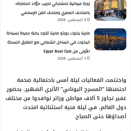
زيارة ميدانية لمشاركي تدريب «روّاد الحضارة»
بالمتحف المصري ومتحف الفن الإسلامي
5 أغسطس، 2026
مارينا يخوت بورتو مارينا تقود بداية جديدة لسياحة
اليخوت في الساحل الشمالي مع انطلاق النسخة
الأولى من Egypt Boat Club
1 أغسطس، 2026
واختتمت الفعاليات ليلة أمس باحتفالية ضخمة
احتضنها “المسرح اليوناني” الأثري الشهير، بحضور
غفير تجاوز 5 آلاف مواطن وزائر توافدوا من مختلف
دول العالم، في ليلة فنية استثنائية امتدت
أصداؤها حتى الصباح.