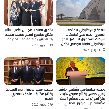
الموقع الإلكتروني للمتحف
الأمين العام للمجلس الأعلى للآثار
المصري الكبير على تطبيقات
يفتتح مشروع ترميم مسجد محمد
شركات المحمول لتسهيل الحجز
بك الصغير بمنطقة مصر القديمة
الإلكتروني وتعزيز الوصول الآمن
9 يوليو، 2026
11 يوليو، 2026
بحضور دبلوماسي وثقافي حاشد..
بحضور سفير فرنسا .. وزير السياحة
زاهي حواس يفتتح معرض «توت
يفتتح مكتبة المتحف المصري
عنخ آمون» بباريس ويوقّع أحدث
الكبير
مؤلفاته عن الفرعون الذهبي
7 يوليو، 2026