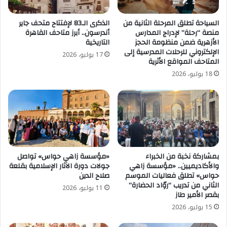
السياحة تطلق المرحلة الثانية من
الذكرى الـ83 لإفتتاح متحف جاير
منصة “رحلة” لإدراج المدارس
أندرسون.. أبرز متاحف القاهرة
الأزهرية ضمن منظومة الحجز
التاريخية
الإلكتروني للرحلات المدرسية إلى
17 يوليو، 2026
المتاحف المواقع الأثرية
18 يوليو، 2026
بمشاركة نخبة من الخبراء
«مؤسسة زاهي حواس» تواصل
والأكاديميين.. «مؤسسة زاهي
جولات دورة الآثار الإسلامية بقلعة
حواس» تطلق فعاليات الموسم
صلاح الدين
الثاني من تدريب “روّاد الحضارة”
11 يوليو، 2026
بقصر الأمير طاز
15 يوليو، 2026