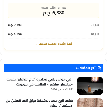
عيار 21 (الأكثر مبيعاً)
6,880 ج.م
عيار 24
7,863 ج.م
عيار 18
5,896 ج.م
كافة الأعيرة والجنيه الذهب ←
أخر المقالات
زاهي حواس يلقي محاضرة أمام العاملين بشركة
«جولدمان ساكس» العالمية في نيويورك
8 أغسطس، 2026
كشف أثري جديد بالدقهلية يوثق آلاف السنين من
الإستيطان البشري