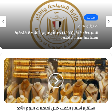
سياحه
29 يوليو، 2026
السياحة : غلق (1230) كياناً يمارس أنشطة فندقية
وسياحية بدون تراخيص
استقرار
أسعار
الذهب
خلال
تعاملات
اليوم
الأحد
استقرار أسعار الذهب خلال تعاملات اليوم الأحد