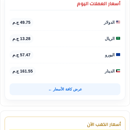
أسعار العملات اليوم
الدولار
49.75 ج.م
الريال
13.28 ج.م
اليورو
57.47 ج.م
الدينار
161.55 ج.م
عرض كافة الأسعار ←
أسعار الذهب الآن