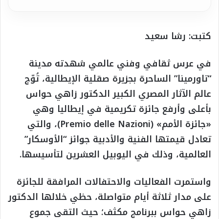
كتبت: رشا سعيد
في عرس ثقافي وفني عالمي شهدته مدينة
“تاورمينا” الساحرة بجزيرة صقلية الإيطالية، تُوّج
عالم الآثار المصري الكبير الدكتور زاهي حواس
بأعلى وأرفع جائزة تكريمية في إيطاليا وهي
«جائزة الأمم» (Premio delle Nazioni)، والتي
تعادل قيمتها الفنية والأدبية جوائز “الأوسكار”
العالمية، وذلك في اليوبيل العشرين لتأسيسها.
واستمرت الفعاليات والاحتفالات المرافقة للجائزة
على مدار ثلاثة أيام متواصلة، حظي خلالها الدكتور
زاهي حواس ببرنامج مكثف؛ حيث التقى جموع