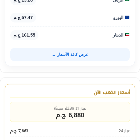
اليورو
57.47 ج.م
الدينار
161.55 ج.م
عرض كافة الأسعار ←
أسعار الذهب الآن
عيار 21 (الأكثر مبيعاً)
6,880 ج.م
عيار 24
7,863 ج.م