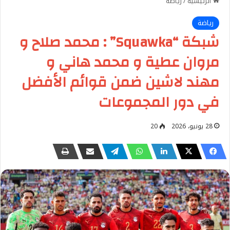
الرئيسية
/
رياضة
رياضة
شبكة “Squawka” : محمد صلاح و
مروان عطية و محمد هاني و
مهند لاشين ضمن قوائم الأفضل
في دور المجموعات
28 يونيو، 2026
20