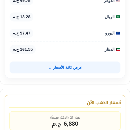
الدولار
49.75 ج.م
الريال
13.28 ج.م
اليورو
57.47 ج.م
الدينار
161.55 ج.م
عرض كافة الأسعار ←
أسعار الذهب الآن
عيار 21 (الأكثر مبيعاً)
6,880 ج.م