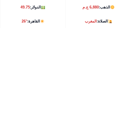
الذهب:
6,880 ج.م
الدولار:
49.75
الصلاة:
المغرب
القاهرة:
26°