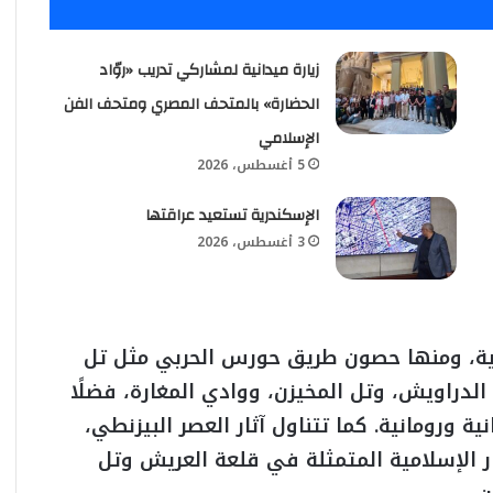
زيارة ميدانية لمشاركي تدريب «روّاد
الحضارة» بالمتحف المصري ومتحف الفن
الإسلامي
5 أغسطس، 2026
الإسكندرية تستعيد عراقتها
3 أغسطس، 2026
ثرية، ومنها حصون طريق حورس الحربي مثل تل
 الدراويش، وتل المخيزن، ووادي المغارة، فضلًا
نية ورومانية. كما تتناول آثار العصر البيزنطي،
ر الإسلامية المتمثلة في قلعة العريش وتل