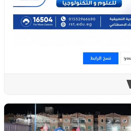
إفتتاح «متحف الري» بالعاصمة الجديدة الثلاثاء
المقبل
المؤتمر الثالث لاتحاد الإعلاميين الأفريقي
الآسيوي يختتم أعماله في القاهرة برؤية جديدة
لتعزيز إعلام الجنوب العالمي
نسخ الرابط
برعاية الكابتن حسين لبيب.. نادي الزمالك يطرح
مستقبل أدب الطفل على مائدة الحوار
الثقافي
أكثر من 50 فعالية فنية وثقافية تحتضنها
مكتبة الإسكندرية بمهرجان الصيف الدولي
الأرشيف والمكتبة الوطنية يعيد هيكلة مجلة
“ليوا” ويفتح باب المشاركة في عدد خاص عن
تاريخ وتراث وثقافة الإمارات