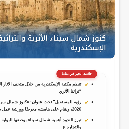
خلاصة الخبر في نقاط
تنظم مكتبة الإسكندرية من خلال متحف الآثار ال
"تراثنا الأثري
2026، ويقام على هامشه معرضًا وورشة عمل بعنوان: "التطريز كبصمة سيناوية لا تخطئها العين"
تبرز الندوة أهمية شمال سيناء بوصفها البوابة ال
والتجارة ع