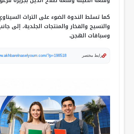
وقلعة الطينة وقلعة صلاح الدين بجزيرة فرعون
كما تسلط الندوة الضوء على التراث السيناوي
والنسيج والفخار والمنتجات الجلدية، إلى جانب
وسباقات الهجن.
رابط مختصر
www.akhbarelnaselyoum.com/?p=198518