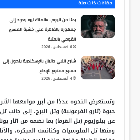
مقالات ذات صلة
بدءًا من اليوم.. «الملك لير» يعود إلى
جمهوره بالقاهرة على خشبة المسرح
القومي بالعتبة
6 أغسطس، 2026
شارع النبي دانيال بالإسكندرية يتحول إلى
مسرح مفتوح للإبداع
4 أغسطس، 2026
وتستعرض الندوة عددًا من أبرز مواقعها الأ
حبوة (ثارو الفرعونية) وتل البرج، إلى جانب تل
عن بيلوزيوم (تل الفرما) بما تضمه من آثار يونا
ومنها تل الفلوسيات وكنائسه المبكرة، والآثا