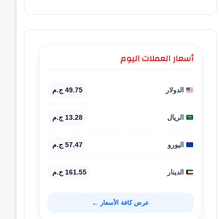
أسعار العملات اليوم
الدولار
49.75 ج.م
الريال
13.28 ج.م
اليورو
57.47 ج.م
الدينار
161.55 ج.م
عرض كافة الأسعار ←