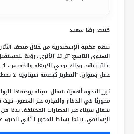
كتبت: رشا سعيد
تنظم مكتبة الإسكندرية من خلال متحف الآثار 
السنوي التاسع: “تراثنا الأثري.. رؤية للمستقب
عمل بعنوان: “التطريز كبصمة سيناوية لا تخطئ
تبرز الندوة أهمية شمال سيناء بوصفها البوابة 
محوريًّا في الدفاع والتجارة عبر العصور، حيث 
شمال سيناء عبر الحضارات المختلفة، بدءًا من ا
الإسلامي، بينما يسلط المحور الثاني الضوء ع