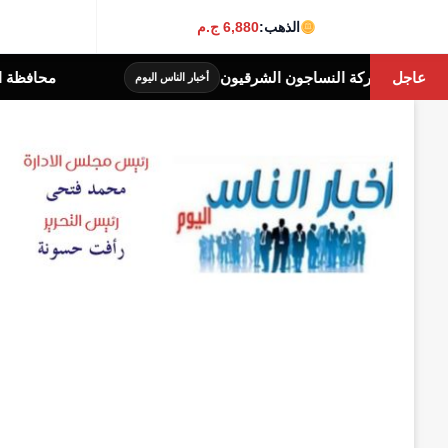
الذهب:
6,880 ج.م
عاجل
محافظة الجيزة: غلق جزئى ل
أخبار الناس اليوم