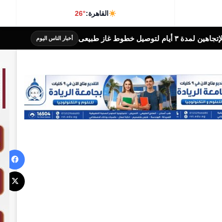
القاهرة:
26°
يعى
محافظة الجيزة: غلق كلي بشارع
أخبار الناس اليوم
في
‫X