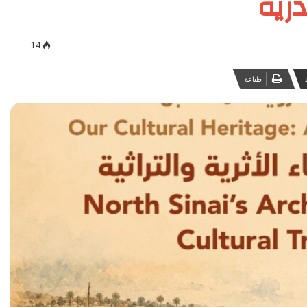
رية
14
طباعة