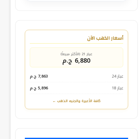
أسعار الذهب الآن
عيار 21 (الأكثر مبيعاً)
6,880 ج.م
عيار 24
7,863 ج.م
عيار 18
5,896 ج.م
كافة الأعيرة والجنيه الذهب ←