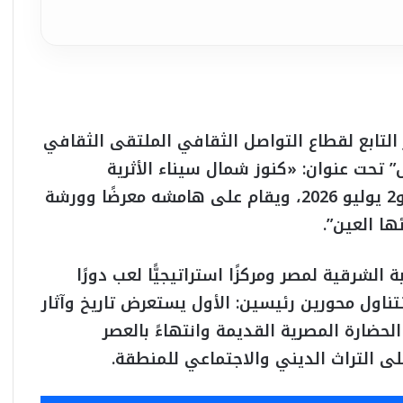
التابع لقطاع التواصل الثقافي الملتقى الثقافي
ل” تحت عنوان: «كنوز شمال سيناء الأثرية
والتراثية»، وذلك يومي الأربعاء والخميس، 1 و2 يوليو 2026، ويقام على هامشه معرضًا وورشة
ها العين”.
الشرقية لمصر ومركزًا استراتيجيًّا لعب دورًا
تتناول محورين رئيسين: الأول يستعرض تاريخ وآثار
لحضارة المصرية القديمة وانتهاءً بالعصر
لى التراث الديني والاجتماعي للمنطقة.