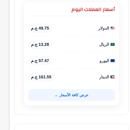
أسعار العملات اليوم
الدولار
49.75 ج.م
الريال
13.28 ج.م
اليورو
57.47 ج.م
الدينار
161.55 ج.م
عرض كافة الأسعار ←