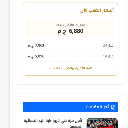
أسعار الذهب الآن
عيار 21 (الأكثر مبيعاً)
6,880 ج.م
عيار 24
7,863 ج.م
عيار 18
5,896 ج.م
كافة الأعيرة والجنيه الذهب ←
أخر المقالات
لأول مرة في تاريخ كرة اليد النسائية
المصرية