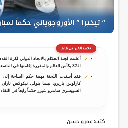
خلاصة الخبر في نقاط
أعلنت لجنة الحكام بالاتحاد الدولي لكرة القد
الـ32 بكأس العالم والمقررة إقامتها في التاسعة مساء الجمعة المقبل، على ملعب "دالاس ستاديوم"
فقد أسندت اللجنة مهمة حكم الساحة إلى ال
كارلوس باريرو، بينما يتولى نيكولاس تاران
السويسري ساندرو شيرر حكماً رابعاً في اللقاء
كتب: عمرو حسن