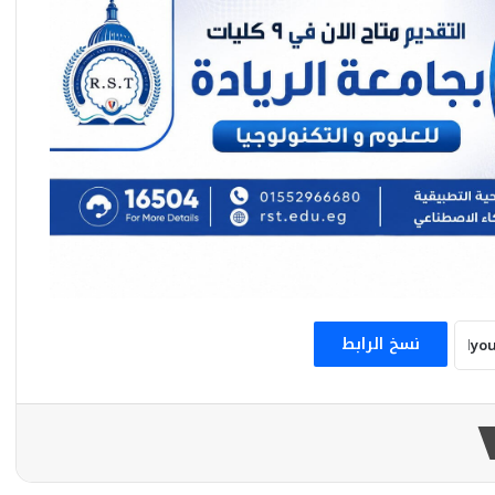
نادى بشكتاش يرفع عرضه لضم محمد صلاح
لموسمين.. وراتب سنوي 15 مليون يورو..
بجانب 4 ملايين يورو مكافآت
حملة تستهدف اللعبة .. الحقيقة الكاملة
للأكاذيب المثارة بعد تعرض سباح للإرهاق:
الواقعة إستغرقت 15 ثانية
شركة الأهلي لكرة القدم أنهت كافة الإتفاقات
مع نادي برشلونة لإقامة مباراة ودية بين
الفريقين
نسخ الرابط
الزمالك ينجح في إنهاء جميع القضايا المرتبطة
بملف الرخصة الأفريقية لدى الاتحاد الدولي لكرة
القدم “فيفا”
الأرجنتينيون أطلقوا حملة تطالب بإعادة
المباراة النهائية ضد إسبانيا