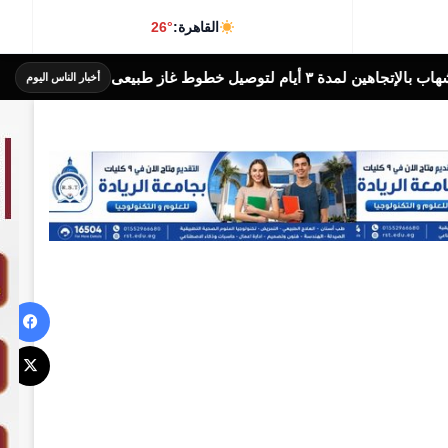
القاهرة:
26°
 غاز طبيعى
محافظة الجيزة
أخبار الناس اليوم
في
‫X