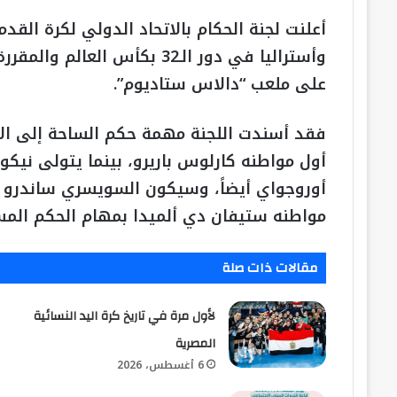
أعلنت لجنة الحكام بالاتحاد الدولي لكرة القد
وأستراليا في دور الـ32 بكأس 
على ملعب “دالاس ستاديوم”.
فقد أسندت اللجنة مهمة حكم الساحة إلى الأ
أول مواطنه كارلوس باريرو، بينما يتولى نيك
أوروجواي أيضاً، وسيكون السويسري ساندرو شي
مواطنه ستيفان دي ألميدا بمهام الحكم المس
مقالات ذات صلة
لأول مرة في تاريخ كرة اليد النسائية
المصرية
6 أغسطس، 2026