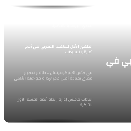
ثلاث ذهبيات وبرونزيتان لمصر في بطولة العالم
لتحدي البوتشيا بالقاهرة
الظهور الأول لشاهندا المغربي في أمم
أفريقيا للسيدات
بي في
في كأس الإنتركونتيننتال .. طاقم تحكيم
مصري بقيادة أمين عمر لإدارة مواجهة الأهلي
جدة وأوكلاند أف سي
انتخاب مجلس إدارة رابطة أندية القسم الأول
بالتزكية
انطلاق البطولة الدولية لتحدي البوتشيا