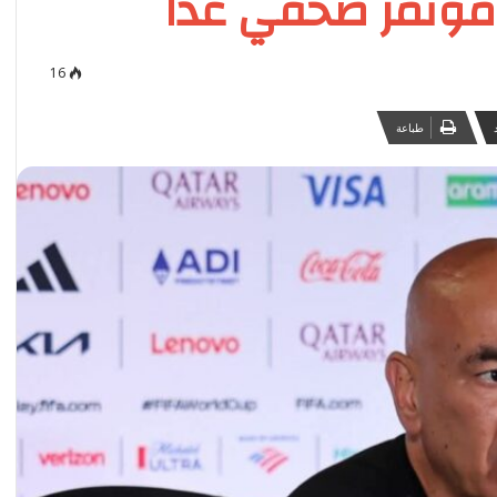
مؤتمر صحفي غداً
16
طباعة