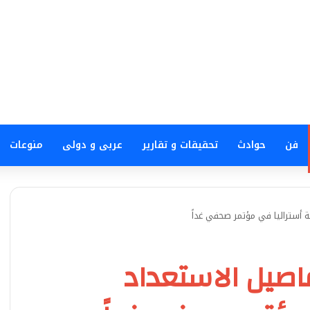
فن
حوادث
تحقيقات و تقارير
عربى و دولى
منوعات
ستراليا في مؤتمر صحفي غداً
يل الاستعداد