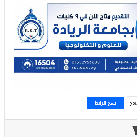
نادى بشكتاش يرفع عرضه لضم محمد صلاح
لموسمين.. وراتب سنوي 15 مليون يورو..
بجانب 4 ملايين يورو مكافآت
حملة تستهدف اللعبة .. الحقيقة الكاملة
للأكاذيب المثارة بعد تعرض سباح للإرهاق:
الواقعة إستغرقت 15 ثانية
شركة الأهلي لكرة القدم أنهت كافة الإتفاقات
مع نادي برشلونة لإقامة مباراة ودية بين
الفريقين
نسخ الرابط
الزمالك ينجح في إنهاء جميع القضايا المرتبطة
بملف الرخصة الأفريقية لدى الاتحاد الدولي لكرة
القدم “فيفا”