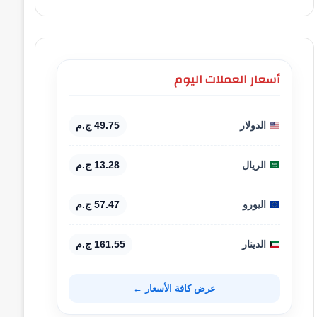
أسعار العملات اليوم
الدولار
49.75 ج.م
الريال
13.28 ج.م
اليورو
57.47 ج.م
الدينار
161.55 ج.م
عرض كافة الأسعار ←