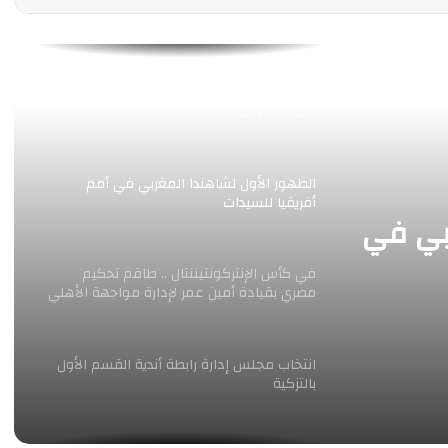
الأرجنتينيون أطلقوا حملة تطالب بإعادة
المباراة النهائية ضد إسبانيا
ثلاث ذهبيات وبرونزيتان لمصر في بطولة العالم
لتحدي البوتشيا بالقاهرة
الظهور الأول لشاهندا المغربي في أمم
أفريقيا للسيدات
بي في
في كأس الإنتركونتيننتال .. طاقم تحكيم
مصري بقيادة أمين عمر لإدارة مواجهة الأهلي
جدة وأوكلاند أف سي
انتخاب مجلس إدارة رابطة أندية القسم الأول
بالتزكية