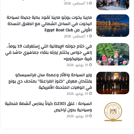
5 أغسطس، 2026
مارينا يخوت بورتو مارينا تقود بداية جديدة لسياحة
اليخوت في الساحل الشمالي مع انطلاق النسخة
الأولى من Egypt Boat Club
1 أغسطس، 2026
في ختام جولته الإيطالية التي إستغرقت 19 يوماً..
زاهي حواس يختتم زيارته بلقاء جماهيري حاشد في
قرية «بوليكورو»
31 يوليو، 2026
وزير السياحة والآثار وعمدة سان فرانسيسكو
يفتتحان معرض “كنوز الفراعنة” بمتحف دي يونج
في الولايات المتحدة الأمريكية
31 يوليو، 2026
السياحة : غلق (1230) كياناً يمارس أنشطة فندقية
وسياحية بدون تراخيص
29 يوليو، 2026