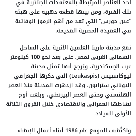
أحد العناصر المرتبطة بالمعتقدات الجنائزية في
تلك الفترة، ومن بينها قطعة ذهبية على هيئة
“عين حورس” التي تعد من أهم الرموز الوقائية
في العقيدة المصرية القديمة.
تقع مدينة مارينا العلمين الأثرية على الساحل
الشمالي الغربي لمصر، على بعد نحو 100 كيلومتر
غرب الإسكندرية، ويُرجح أنها تمثل مدينة
ليوكاسبيس (Leukaspis) التي ذكرها الجغرافي
اليوناني سترابون. وقد ازدهرت المدينة منذ العصر
الهلنستي وحتى العصر البيزنطي، وبلغت أوج
نشاطها العمراني والاقتصادي خلال القرون الثلاثة
الأولى للميلاد.
واكتُشف الموقع عام 1986 أثناء أعمال الإنشاء