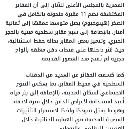
المصرية بالمجلس الأعلى للآثار، إلى أن المقابر
المكتشفة تضم 11 مقبرة منحوتة بالكامل في
الصخر (هيبوجيوم) يصل متوسط عمقها إلى ثمانية
أمتار، بالإضافة إلى سبع مقابر سطحية مبنية بالحجر
الجيري. وتتميز بعض المقابر بحالة حفظ استثنائية،
حيث عُثر داخلها على فتحات دفن مغلقة بألواح
حجرية لم تُفتح منذ العصور القديمة.
كما كشفت الحفائر عن العديد من الدفنات
السطحية في محيط المقابر، بما يعكس التنوع
الاجتماعي لسكان المدينة، بالإضافة إلى بئر مياه
أُعيد استخدامه لأغراض الدفن خلال فترة لاحقة،
وهو ما يمثل نموذجًا واضحًا لاستمرار التأثيرات
المصرية القديمة في العمارة الجنائزية خلال
العصرين البطلمي والروماني.