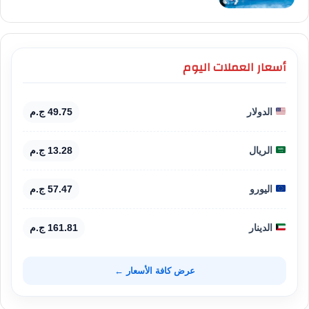
أسعار العملات اليوم
الدولار
49.75 ج.م
الريال
13.28 ج.م
اليورو
57.47 ج.م
الدينار
161.81 ج.م
عرض كافة الأسعار ←