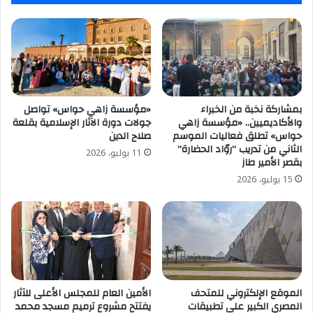
السينما
المصرية
بمشاركة نخبة من الخبراء
«مؤسسة زاهي حواس» تواصل
والأكاديميين.. «مؤسسة زاهي
جولات دورة الآثار الإسلامية بقلعة
حواس» تطلق فعاليات الموسم
صلاح الدين
الثاني من تدريب “روّاد الحضارة”
11 يوليو، 2026
بقصر الأمير طاز
15 يوليو، 2026
الموقع الإلكتروني للمتحف
الأمين العام للمجلس الأعلى للآثار
المصري الكبير على تطبيقات
يفتتح مشروع ترميم مسجد محمد