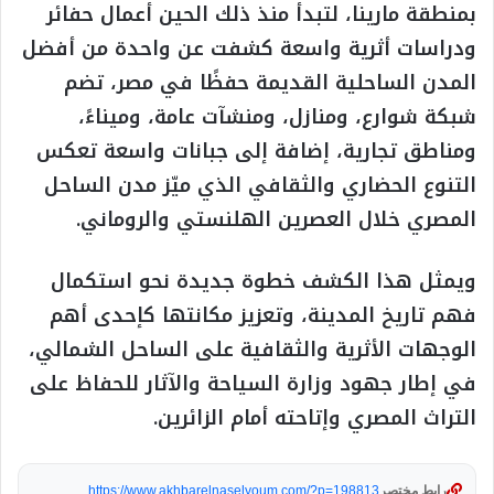
بمنطقة مارينا، لتبدأ منذ ذلك الحين أعمال حفائر
ودراسات أثرية واسعة كشفت عن واحدة من أفضل
المدن الساحلية القديمة حفظًا في مصر، تضم
شبكة شوارع، ومنازل، ومنشآت عامة، وميناءً،
ومناطق تجارية، إضافة إلى جبانات واسعة تعكس
التنوع الحضاري والثقافي الذي ميّز مدن الساحل
المصري خلال العصرين الهلنستي والروماني.
ويمثل هذا الكشف خطوة جديدة نحو استكمال
فهم تاريخ المدينة، وتعزيز مكانتها كإحدى أهم
الوجهات الأثرية والثقافية على الساحل الشمالي،
في إطار جهود وزارة السياحة والآثار للحفاظ على
التراث المصري وإتاحته أمام الزائرين.
رابط مختصر
https://www.akhbarelnaselyoum.com/?p=198813