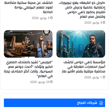
«الرجل ذو القبعة» يغزو نيويورك..
الكشف عن مدينة سكنية متكاملة
إحتفالية عالمية وعرض خاص
تعود للعصر البيزنطي بواحة
للفيلم بحضور زاهي حواس
الداخلة
وقنصل مصر العام
3 يوليو، 2026
4 يوليو، 2026
مؤسسة زاهي حواس تكشف
“فوربس” تشيد بالمتحف المصري
أسرار الحضارات الغارقة في
الكبير وتؤكد: “أحدث جواهر مصر
محاضرة مرتقبة بقصر الأمير طاز
السياحية.. وثالث أكثر المتاحف زيارة
في العالم”
1 يوليو، 2026
29 يونيو، 2026
شركاء النجاح