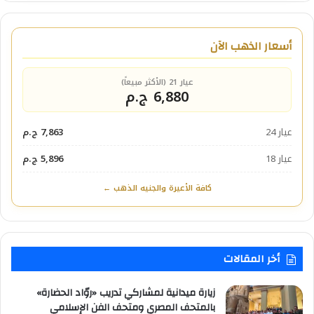
أسعار الذهب الآن
عيار 21 (الأكثر مبيعاً)
6,880 ج.م
عيار 24
7,863 ج.م
عيار 18
5,896 ج.م
كافة الأعيرة والجنيه الذهب ←
أخر المقالات
زيارة ميدانية لمشاركي تدريب «روّاد الحضارة»
بالمتحف المصري ومتحف الفن الإسلامي