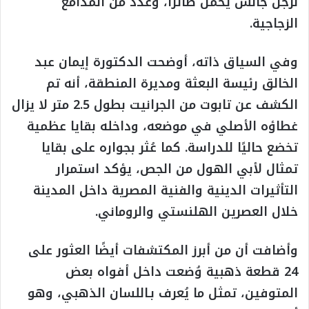
لرجل جالس يحمل طائرًا، وعدد من المدامع
الزجاجية.
وفي السياق ذاته، أوضحت الدكتورة إيمان عبد
الخالق رئيسة البعثة ومديرة المنطقة، أنه تم
الكشف عن تابوت من الجرانيت بطول 2.5 متر لا يزال
غطاؤه الأصلي في موضعه، وداخله بقايا عظمية
تخضع حاليًا للدراسة. كما عُثر بجواره على بقايا
تمثال لأبي الهول من الجص، يؤكد استمرار
التأثيرات الدينية والفنية المصرية داخل المدينة
خلال العصرين الهلنستي والروماني.
وأضافت أن من أبرز المكتشفات أيضًا العثور على
24 قطعة ذهبية وُضعت داخل أفواه بعض
المتوفين، تمثل ما يُعرف بـاللسان الذهبي، وهو