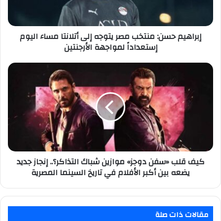
أتلانتا
مساء
اليوم
إستعداداً
إبراهيم حسن: منتخب مصر يتوجه إلى أتلانتا مساء اليوم
لمواجهة
إستعداداً لمواجهة الأرجنتين
الأرجنتين
كيف
قلب
«سفن
دوجز»
موازين
شباك
التذاكر؟..
إنجاز
جديد
يضعه
كيف قلب «سفن دوجز» موازين شباك التذاكر؟.. إنجاز جديد
بين
يضعه بين أكبر الأفلام في تاريخ السينما المصرية
أكبر
الأفلام
في
تاريخ
مقالات ذات صلة