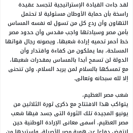
لقد جاءت القيادة الإستراتيجية لتجسد عقيدة
راسخة بأن حماية الأوطان مسئولية لا تحتمل
التهاون وأن ردع كل من تسول له نفسه المساس
بأمن مصر وسيادتها واجب مقدس وأن حدود مصر
خط أحمر تحميه إرادة شعبها، ويصونه رجال قواتها
المسلحة، بما يملكون من كفاءة واقتدار وأن
الدولة لن تسمح أبدا بالمساس بمقدرات شعبها،
مع تمسكها بالسلام لمن يريد السلام، ولن تنحنى
إلا لله سبحانه وتعالى.
شعب مصر العظيم،
يتواكب هذا الافتتاح مع ذكرى ثورة الثلاثين من
يونيو المجيدة تلك الثورة التى جسد فيها شعب
مصر العظيم، أسمى معانى الإرادة الوطنية حين
انتفض دفاعا عن هوية مصر الأصيلة، واستردها من