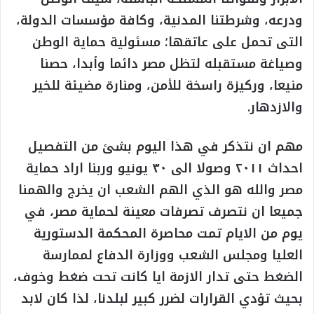
ودرعه، وشرطتنا المدنية، وكافة مؤسسات الدولة،
التى تحمل على عاتقها؛ مسئولية حماية الوطن
وصياغة مستقبله لتظل مصر دائما وأبدا، حصنا
منيعا، وركيزة راسخة للأمن، ومنارة مضيئة للخير
والازدهار.
مهم ان نتذكر في هذا اليوم بشئ من التفصيل
احداث ٢٠١١ وصولا الى ٣٠ يونيو وربنا اراد حماية
مصر والله هو الذي الهم الشعب ان يخرج والهمنا
جميعا ان نتصرف تصرفات معينة لحماية مصر، في
يوم من الايام تمت محاصرة المحكمة الدستورية
العليا ومجلس الشعب ووزارة الدفاع لممارسة
الضغط حتى تدار الازمة ايا كانت تحت ضغط وخوف،
بحيث تؤدي القرارات لضرر كبير لبلدنا، لذا كان لابد