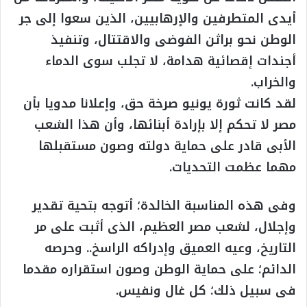
أيدى المتطرفين والإرهابيين، الذين سعوا إلى جر
الوطن نحو براثن الفوضى والاقتتال، وتنفيذ
أجندات إقصائية هدامة، لا تجلب سوى الدماء
والخراب.
لقد كانت ثورة يونيو صرخة حق، وإعلانا مدويا بأن
مصر لا تحكم إلا بإرادة أبنائها، وأن هذا الشعب
الأبى قادر على حماية دولته وصون مستقبلها
مهما عظمت التحديات.
وفى هذه المناسبة الخالدة؛ أتوجه بتحية تقدير
وإجلال، لشعب مصر العظيم، الذى أثبت على مر
التاريخ، وعيه العميق وإدراكه الراسخ.. وحرصه
الدائم؛ على حماية الوطن وصون استقراره مقدما
فى سبيل ذلك؛ كل غال ونفيس.