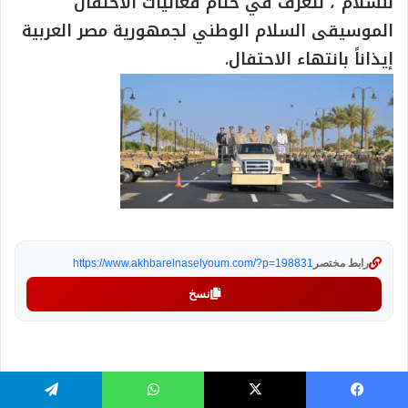
للسلام”، لتعزف في ختام فعاليات الاحتفال
الموسيقى السلام الوطني لجمهورية مصر العربية
إيذاناً بانتهاء الاحتفال.
رابط مختصر
https://www.akhbarelnaselyoum.com/?p=198831
نسخ
يسبوك
‫X
واتساب
تيلقرام