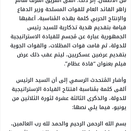
من الأطفال. إثر ذلك؛ ألقى الفريق أشرف سالم
زاهر القائد العام للقوات المسلحة وزير الدفاع
والإنتاج الحربي كلمة بهذه المُناسبة، أعقبها
قيامة بتقديم هدية تذكارية للسيد رئيس
الجمهورية عبارة عن مُجسم للقيادة الاستراتيجية
للدولة، ثم قامت قوات المظلات، والقوات الجوية
بتقديم عرضين عسكريين، ليتم عقب ذلك عرض
فيلم بعنوان “قادة عظام”.
وأشار المُتحدث الرسمي إلى أن السيد الرئيس
ألقى كلمة بمُناسبة افتتاح القيادة الإستراتيجية
للدولة، والذكرى الثالثة عشرة لثورة الثلاثين من
يونيو، فيما يلي نصها:
بسم الله الرحمن الرحيم والحمد لله رب العالمين،