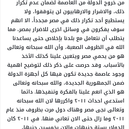
من خروج الدولة من العاصمة لضمان عدم تكرار
ذلك، والاشرار والارهابيون لن يتوقفوا، ولا
يستطيع أحد تكرار ذلك في مصر مجدداً، الا انهم
سوف يفكرون في وسائل اخرى للاضرار بمصر، مما
يتطلب أن نتعامل مع بلدنا بإخلاص حتى يساعدنا
الله في الظروف الصعبة، وأن الله سبحانه وتعالى
هو من يحمي مصر ويتعين علينا كذلك الأخذ
بالأسباب. وقد حرصت على ذكر ذلك لتوضيح اهمية
وجود عاصمة جديدة تكون فيها كل أجهزة الدولة
ضمن الجمهورية الجديدة، والله سبحانه وتعالى
هو الذي انعم علينا بالفكرة وتنفيذها. دائما
استدعي احداث ٢٠١١ واكررها لان الله سبحانه
وتعالى نجى مصر وهناك دول مرت بظروف منذ عام
٢٠١١ وما زال حتى الان تعاني منها. في ٢٠١١ كان
الدولار بستة جنيهات والان بخمسين جنيها،