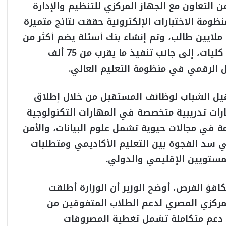
 التعاون مع الجهاز المركزي للتنظيم والإدارة
ظومة الاختبارات الإلكترونية حققت نتائج متميزة
منذ إطلاقها، حيث استفاد منها أكثر من 10.6 ملايين طالب، وتم إنشاء بنك أسئلة يضم أكثر من
1.8 مليون سؤال، وتطبيق المنظومة في 203 كليات، إلى جانب تنفيذ ما يقرب من 75 ألف
ل الرقمي في منظومة التعليم العالي.
أهيل الشباب لوظائف المستقبل من خلال إطلاق
رات تدريبية متخصصة في المهارات التكنولوجية
ة في مجالات حيوية تشمل علوم البيانات، والأمن
 سد الفجوة بين التعليم الأكاديمي ومتطلبات
مستويين الإقليمي والدولي.
افؤ الفرص، أوضح الوزير أن الوزارة أطلقت
المركزي المصري لدعم الطلاب المتفوقين من
مة دعم متكاملة تشمل تغطية المصروفات