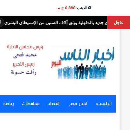
🪙
الذهب:
6,880 ج.م
عاجل
لدقهلية يوثق آلاف السنين من الإستيطان البشري
أخبار الناس اليوم
الرئيسية
اخبار مصر
اقتصاد
محافظات
رياضة