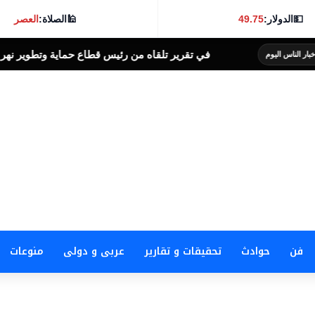
💵
الدولار:
49.75
🕌
الصلاة:
العصر
في تقرير تلقاه من رئيس قطاع حماية وتطوير نهر النيل
أخبار الناس اليوم
فن
حوادث
تحقيقات و تقارير
عربى و دولى
منوعات