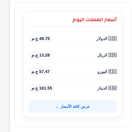
أسعار العملات اليوم
🇺🇸 الدولار
49.75 ج.م
🇸🇦 الريال
13.28 ج.م
🇪🇺 اليورو
57.47 ج.م
🇰🇼 الدينار
161.55 ج.م
عرض كافة الأسعار ←