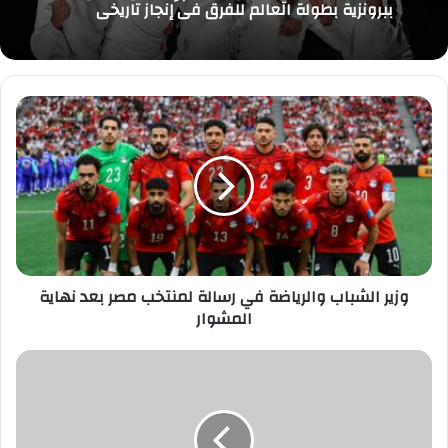
29 يوليو، 2026
لتحدي البوتشيا بالقاهرة
وزير
الشباب
المنتخب القومي للمبارزة يهزم إسرائيل ويتوج
ببرونزية بطولة العالم للفرق في إنجاز تاريخي
والرياضة
في
رسالة
لمنتخب
مصر
بعد
نهاية
المشوار
وزير الشباب والرياضة في رسالة لمنتخب مصر بعد نهاية
المشوار
تعرف
على
أسعار
الفراخ
في