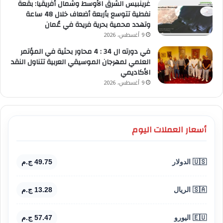
غرينبيس الشرق الأوسط وشمال أفريقيا: بقعة
نفطية تتوسع بأربعة أضعاف خلال 48 ساعة
وتهدد محمية بحرية فريدة في عُمان
9 أغسطس، 2026
في دورته ال 34 : 4 محاور بحثية في المؤتمر
العلمي لمهرجان الموسيقي العربية تتناول النقد
الأكاديمي
9 أغسطس، 2026
أسعار العملات اليوم
🇺🇸 الدولار
49.75 ج.م
🇸🇦 الريال
13.28 ج.م
🇪🇺 اليورو
57.47 ج.م