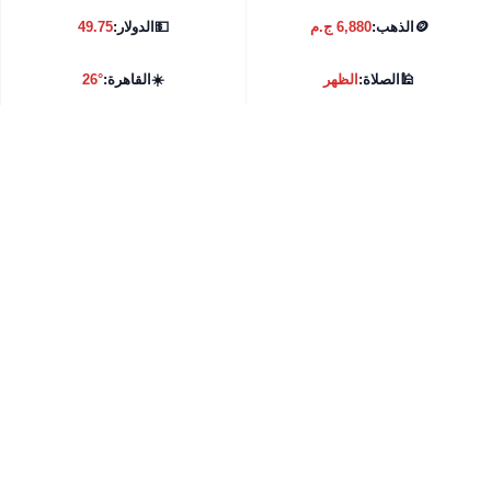
🪙
الذهب:
6,880 ج.م
💵
الدولار:
49.75
🕌
الصلاة:
الظهر
☀️
القاهرة:
26°