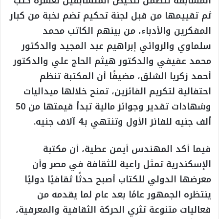
المسابقة تتضمن تلخيص المتسابقين لعشرة كتب
ثم تقييمها من قبل لجنة تحكيم تضم نخبة من كبار
المفكرين والأدباء، من بينهم الكاتب محمد
سلماوي والروائي إبراهيم عبد المجيد والدكتور
محمد عفيفي والدكتور هيثم الحاج علي والدكتور
أحمد زكريا الشلق، مضيفًا أن المكتبة تنظم
احتفالية لتكريم الفائزين، تمنح خلالها ميداليات
وشهادات تقدير وجوائز مالية تبدأ قيمتها من 50
ألف جنيه للفائز الأول وتنتهي بـ4 آلاف جنيه.
فيما أكد المهندس أيمن عطية، أن مكتبة
الإسكندرية تمثل راعية للثقافة في مصر وأن
معرضها الدولي للكتاب أصبح حدثًا ثقافيًا دوليًا
ينتظره الجمهور عامًا بعد عام لما يقدمه من
فعاليات متنوعة تثري الحركة الثقافية والمعرفية،