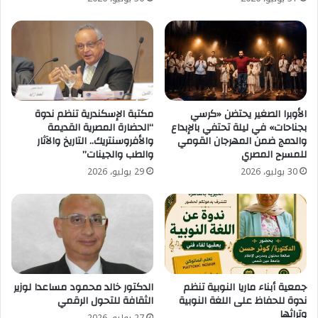
الأوبرا الصغير يحتضن «كرسي
مكتبة الإسكندرية تنظم ندوة
بجناحات» في ليلة تحتفي بالإبداع
“الحضارة المصرية القديمة
والدمج ضمن المهرجان القومي
والأفروسنتريك.. التاريخ والآثار
للمسرح المصري
والطب والجينات”
30 يوليو، 2026
29 يوليو، 2026
جمعية أبناء ماريا النوبية تنظم
الدكتور خالد محمود مساعدا لوزير
ندوة للحفاظ على اللغة النوبية
الثقافة للتحول الرقمي
وتراثها
27 يوليو، 2026