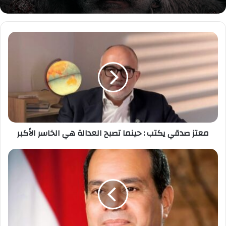
معتز
صدقي
يكتب
:
حينما
تصبح
العدالة
هي
الخاسر
الأكبر
معتز صدقي يكتب : حينما تصبح العدالة هي الخاسر الأكبر
هيثم
طواله:
كلمات
الرئيس
السيسي
دفعة
قوية