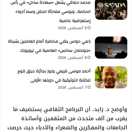
محمد حماقي يشعل «سعادة ساحل» في رأس
الحكمة.. وبوسي مفاجأة الحفل وسط أجواء
إستعراضية عالمية
8 أغسطس، 2026
زاهي حواس يلقي محاضرة أمام العاملين بشركة
«جولدمان ساكس» العالمية في نيويورك
8 أغسطس، 2026
أحمد موسى قريعي يفوز بجائزة دينق قوج
للكتابة التوثيقية في دورتها الأولى
7 أغسطس، 2026
وأوضح د. زايد، أن البرنامج الثقافي يستضيف ما
يقرب من ألف متحدث من المثقفين وأساتذة
الجامعات والمفكرين والشعراء والأدباء حيث حرصت