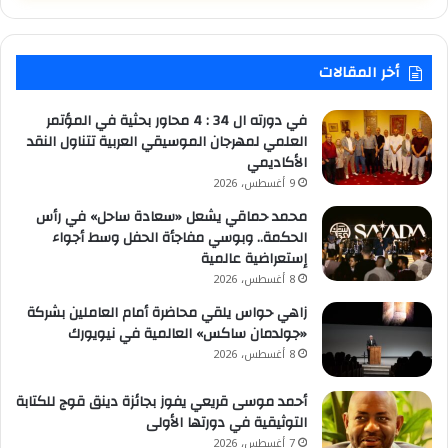
أخر المقالات
في دورته ال 34 : 4 محاور بحثية في المؤتمر
العلمي لمهرجان الموسيقي العربية تتناول النقد
الأكاديمي
9 أغسطس، 2026
محمد حماقي يشعل «سعادة ساحل» في رأس
الحكمة.. وبوسي مفاجأة الحفل وسط أجواء
إستعراضية عالمية
8 أغسطس، 2026
زاهي حواس يلقي محاضرة أمام العاملين بشركة
«جولدمان ساكس» العالمية في نيويورك
8 أغسطس، 2026
أحمد موسى قريعي يفوز بجائزة دينق قوج للكتابة
التوثيقية في دورتها الأولى
7 أغسطس، 2026