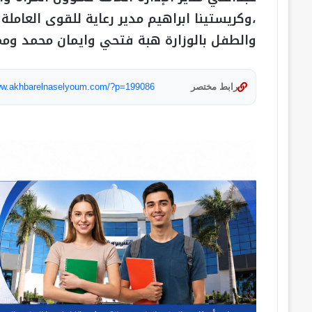
،وكريستينا ابراهيم مدير رعاية للقوى العاملة 
والطفل بالوزارة هبة فتحي وايمان محمد وم
رابط مختصر
www.akhbarelnaselyoum.com/?p=199086