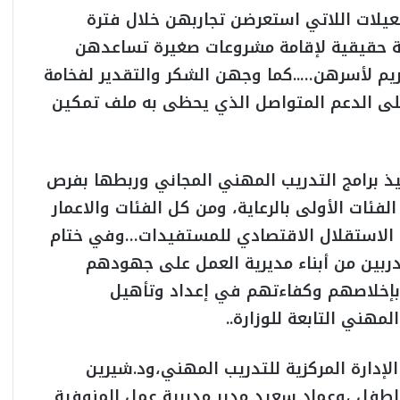
عيلات اللاتي استعرضن تجاربهن خلال فترة
ية حقيقية لإقامة مشروعات صغيرة تساعدهن
م لأسرهن…..كما وجهن الشكر والتقدير لفخامة
على الدعم المتواصل الذي يحظى به ملف تمكين
فيذ برامج التدريب المهني المجاني وربطها بفرص
فئات الأولى بالرعاية، ومن كل الفئات والاعمار
ق الاستقلال الاقتصادي للمستفيدات…وفي ختام
مدربين من أبناء مديرية العمل على جهودهم
ًا بإخلاصهم وكفاءتهم في إعداد وتأهيل
مهني التابعة للوزارة..
دارة المركزية للتدريب المهني،ود.شيرين
والطفل ،وعماد سعيد مدير مديرية عمل المنوفية