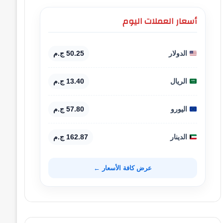
أسعار العملات اليوم
الدولار
50.25 ج.م
الريال
13.40 ج.م
اليورو
57.80 ج.م
الدينار
162.87 ج.م
عرض كافة الأسعار ←