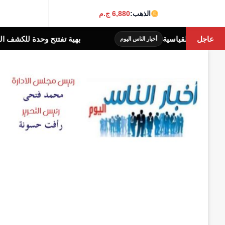
الذهب:
6,880 ج.م
عاجل
بهية تفتتح وحدة للكشف المبكر بالقاهرة الجديدة لدعم صحة
وم