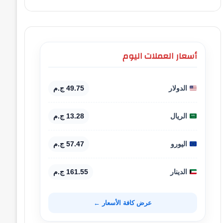
أسعار العملات اليوم
الدولار
49.75 ج.م
الريال
13.28 ج.م
اليورو
57.47 ج.م
الدينار
161.55 ج.م
عرض كافة الأسعار ←