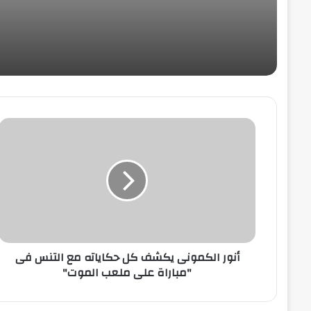
أنور
الكمونى
يكشف
كل
حكاياته
مع
التنس
فى
"مباراة
على
أنور الكمونى يكشف كل حكاياته مع التنس فى
ملعب
"مباراة على ملعب الموت"
الموت"