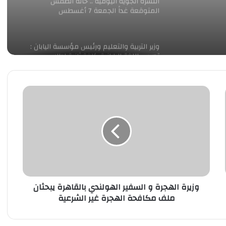
النشرة الجوية اليومية .. حالة الطقس
المتوقعة غداً الجمعة 7 أغسطس
وزير التربية والتعليم ورئيس مؤسسة اليابان :
تدريس اللغة اليابانية كلغة ثانية لطلاب
المدارس المصرية اليابانية
وزيرة
لأول مرة في تاريخ كرة اليد النسائية المصرية
الهجرة
و
السفير
وزيرة التضامن الاجتماعي تتابع حادث نفق
الهولندي
الودي اتجاه بني سويف الطريق الصحراوي..
بالقاهرة
وتوجه بصرف المساعدات لأسر الضحايا
يبحثان
ملف
وزير العمل يتابع حادث إنقلاب سيارة تقل عمالًا
مكافحة
بالجيزة
الهجرة
وزيرة الهجرة و السفير الهولندي بالقاهرة يبحثان
غير
ملف مكافحة الهجرة غير الشرعية
الشرعية
مستقبلٌ مشرقٌ للمسلمين في الولايات