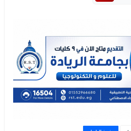
لأول مرة في تاريخ كرة اليد النسائية المصرية
وزيرة التضامن الاجتماعي تتابع حادث نفق
الودي اتجاه بني سويف الطريق الصحراوي..
وتوجه بصرف المساعدات لأسر الضحايا
وزير العمل يتابع حادث إنقلاب سيارة تقل عمالًا
بالجيزة
مستقبلٌ مشرقٌ للمسلمين في الولايات