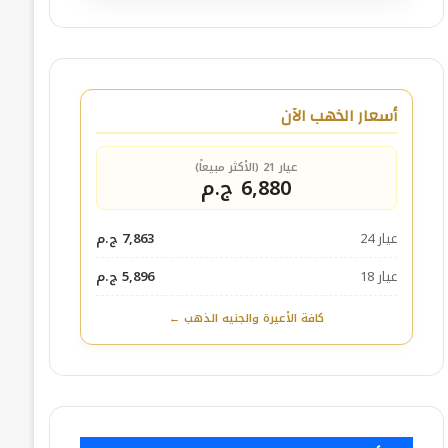
أسعار الذهب الآن
عيار 21 (الأكثر مبيعاً)
6,880 ج.م
عيار 24
7,863 ج.م
عيار 18
5,896 ج.م
كافة الأعيرة والجنيه الذهب ←