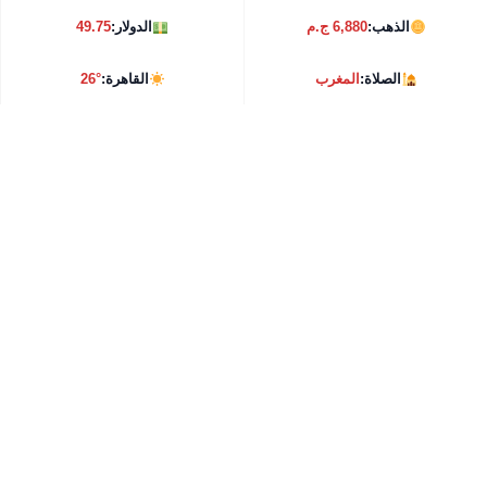
الذهب:
6,880 ج.م
الدولار:
49.75
الصلاة:
المغرب
القاهرة:
26°