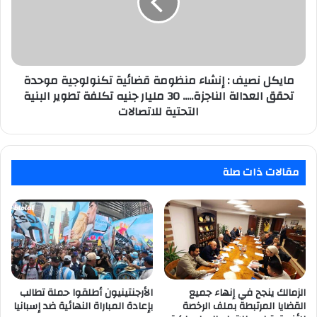
منظومة
قضائية
تكنولوجية
موحدة
تحقق
العدالة
مايكل نصيف : إنشاء منظومة قضائية تكنولوجية موحدة
الناجزة.....
تحقق العدالة الناجزة..... 30 مليار جنيه تكلفة تطوير البنية
30
التحتية للاتصالات
مليار
جنيه
تكلفة
تطوير
مقالات ذات صلة
البنية
التحتية
للاتصالات
الزمالك ينجح في إنهاء جميع
الأرجنتينيون أطلقوا حملة تطالب
القضايا المرتبطة بملف الرخصة
بإعادة المباراة النهائية ضد إسبانيا