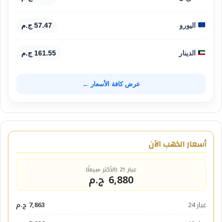
اليورو
57.47 ج.م
الدينار
161.55 ج.م
عرض كافة الأسعار ←
أسعار الذهب الآن
عيار 21 (الأكثر مبيعاً)
6,880 ج.م
عيار 24
7,863 ج.م