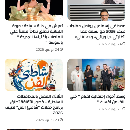
مصطفى إسماعيل يواصل مفاجآت
تعيش في حالة سعادة : مروة
صيف 2026 مع بسمة عطا
اللبنانية تحقق نجاحاً ملفتاً علي
بأغنيتي «يا ويلتي» و«هنغني»
المنصات بأغنيتها الجديدة ”
ياسوسة “
24 يوليو، 2026
24 يوليو، 2026
وسط أجواء إحتفالية لفيام ” خلي
الثلاثاء المقبل بالمحافظات
بالك من نفسك “
الساحلية .. قصور الثقافة تطلق
برنامج حفلات “شاطئ الفن” لصيف
23 يوليو، 2026
2026
23 يوليو، 2026