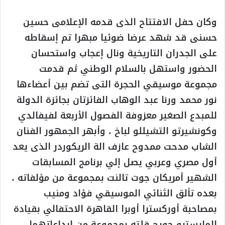
وكان حفل الافتتاح الذى قدمه الإعلامى حسين
حسنى قد شهد عرضا ضوئيا مبهرا تم إسقاطه
على الجدران التاريخية ونال إعجاب واستحسان
الحضور واستهل بالسلام الوطني ثم قدمت
مجموعة موسيقي الحجرة التى تضم بين أعضاءها
نور محمد ورنا عبد الوهاب الفائزتان بجائزة الدولة
للمبدع الصغير معزوفة الفصول الأربعة لفيفالدي
وكونشيرتو التشيللو لباخ ، وأبهر الجمهور الفنان
الشاب مدحت ممدوح عازف الة الريكوردر الذى يعد
أول مصري وعربي يصل إلي برنامج المسابقات
الشهير أمريكان جوت تالنت بمجموعة من مؤلفاته ،
بعده تألق الثنائي الموسيقي فؤاد ومنيب
بمصاحبة أوركسترا أوبرا القاهرة الاحتفالي بقيادة
المايسترو جورج قلته بمجموعة من إبداعاتهما