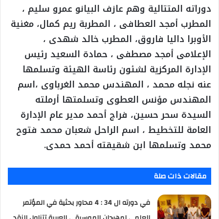
دوراته المتتالية وهم عازف البيانو عمرو سليم ،
المطرب أمجد العطافى ، المطربة ريم كمال، مغنية
الأوبرا داليا فاروق، المطرب خالد شهدى ،
الإعلامى أمجد مصطفى ، حمادة السعيد رئيس
الإدارة المركزية لشئون رئاسة الهيئة وتسلمها
عنه نجله محمد ، المهندس محمد الغرباوى ،اسم
المهندس مؤنس العطوى وتسلمتها أرملته
السيدة سحر حسين، فراج أحمد مدير عام الإدارة
العامة للتخطيط ، اسم الراحل شعبان محمد فتوح
محمد وتسلمها ابن شقيقته أحمد حمدى.
مقالات ذات صلة
في دورته ال 34 : 4 محاور بحثية في المؤتمر
العلمي لمهرجان الموسيقي العربية تتناول النقد