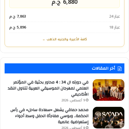
6,880 ج.م
عيار 24
7,863 ج.م
عيار 18
5,896 ج.م
كافة الأعيرة والجنيه الذهب ←
أخر المقالات
في دورته ال 34 : 4 محاور بحثية في المؤتمر
العلمي لمهرجان الموسيقي العربية تتناول النقد
الأكاديمي
9 أغسطس، 2026
محمد حماقي يشعل «سعادة ساحل» في رأس
الحكمة.. وبوسي مفاجأة الحفل وسط أجواء
إستعراضية عالمية
8 أغسطس، 2026