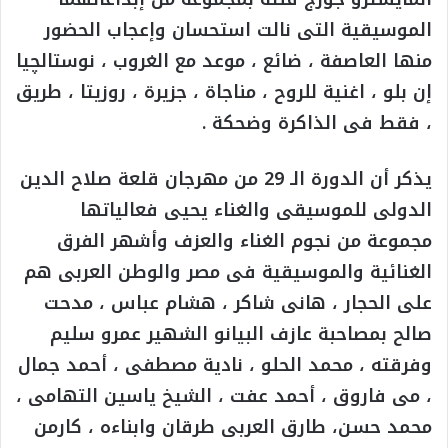
الموسيقية التى نالت استحسان وإعجاب الحضور
منها العاصفة ، ضائع ، موعد مع الغروب ، نوستالچيا
إن بلو ، اغنية للروح ، مناجاة ، جزيرة ، روزيتا ، طريق
، فقط فى الذاكرة وضحكة .
يذكر أن الدورة الـ 29 من مهرجان قلعة صلاح الدين
الدولى للموسيقى والغناء يحيى فعالياتها
مجموعة من نجوم الغناء والعزف وأشهر الفرق
الغنائية والموسيقية فى مصر والوطن العربى هم
على الحجار ، هانى شاكر ، هشام عباس ، مدحت
صالح بمصاحبة عازف البيانو الشهير عمرو سليم
وفرقته ، محمد الحلو ، نادية مصطفى ، أحمد جمال
، مى فاروق ، أحمد عفت ، الشيخ ياسين التهامى ،
محمد حسن، طارق العربى طرقان وابناءه ، كارمن