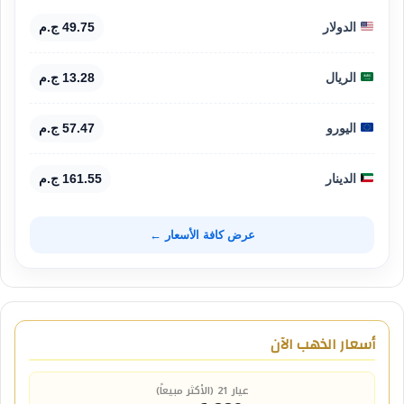
الدولار
49.75 ج.م
الريال
13.28 ج.م
اليورو
57.47 ج.م
الدينار
161.55 ج.م
عرض كافة الأسعار ←
أسعار الذهب الآن
عيار 21 (الأكثر مبيعاً)