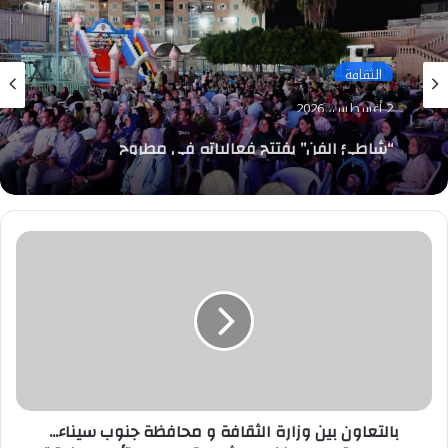
الثقافة
2 أغسطس، 2026
“شاطئ الفن” يفتتح فعالياته في مطروح
والإسكندرية.. 118 عرضًا فنيًا لإحياء التراث المصري
بالتعاون
بين
وزارة
الثقافة
و
محافظة
جنوب
سيناء...
مهرجان
قومي
بالتعاون بين وزارة الثقافة و محافظة جنوب سيناء...