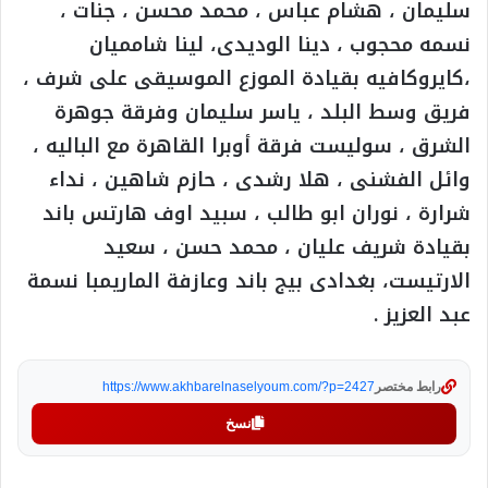
سليمان ، هشام عباس ، محمد محسن ، جنات ،
نسمه محجوب ، دينا الوديدى، لينا شامميان
،كايروكافيه بقيادة الموزع الموسيقى على شرف ،
فريق وسط البلد ، ياسر سليمان وفرقة جوهرة
الشرق ، سوليست فرقة أوبرا القاهرة مع الباليه ،
وائل الفشنى ، هلا رشدى ، حازم شاهين ، نداء
شرارة ، نوران ابو طالب ، سبيد اوف هارتس باند
بقيادة شريف عليان ، محمد حسن ، سعيد
الارتيست، بغدادى بيج باند وعازفة الماريمبا نسمة
عبد العزيز .
رابط مختصر
https://www.akhbarelnaselyoum.com/?p=2427
نسخ