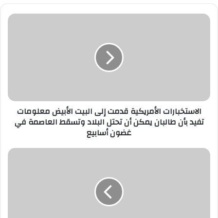
الاستخبارات
الأمريكية
قدمت
إلى
البيت
الأبيض
معلومات
تفيد
بأن
طالبان
الاستخبارات الأمريكية قدمت إلى البيت الأبيض معلومات
يمكن
تفيد بأن طالبان يمكن أن تحتل البلاد وتسقط العاصمة في
أن
غضون أسابيع
تحتل
البلاد
هيئة
وتسقط
الترفيه
العاصمة
بالسعودية...
في
200
غضون
ألف
أسابيع
ريال
عقوبة