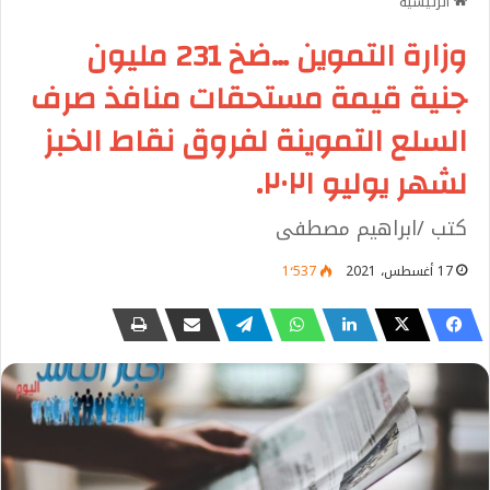
الرئيسية
وزارة التموين …ضخ 231 مليون
جنية قيمة مستحقات منافذ صرف
السلع التموينة لفروق نقاط الخبز
لشهر يوليو ٢٠٢١.
كتب /ابراهيم مصطفى
17 أغسطس، 2021
1٬537