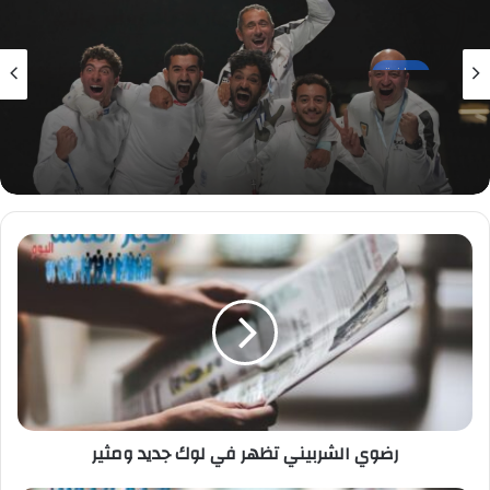
رياضة
29 يوليو، 2026
المنتخب القومي للمبارزة يهزم إسرائيل ويتوج
ببرونزية بطولة العالم للفرق في إنجاز تاريخي
رضوي
الشربيني
تظهر
في
لوك
جديد
ومثير
رضوي الشربيني تظهر في لوك جديد ومثير