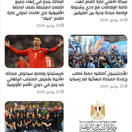
شركة الأهلي لكرة القدم أنهت
الزمالك ينجح في إنهاء جميع
كافة الإتفاقات مع نادي برشلونة
القضايا المرتبطة بملف الرخصة
لإقامة مباراة ودية بين الفريقين
الأفريقية لدى الاتحاد الدولي لكرة
القدم “فيفا”
24 يوليو، 2026
23 يوليو، 2026
الأرجنتينيون أطلقوا حملة تطالب
كريستيانو رونالدو سيخوض مباراته
بإعادة المباراة النهائية ضد إسبانيا
الأخيرة بقميص المنتخب البرتغالي
ضد ويلز في دوري الأمم الأوروبية
23 يوليو، 2026
23 يوليو، 2026