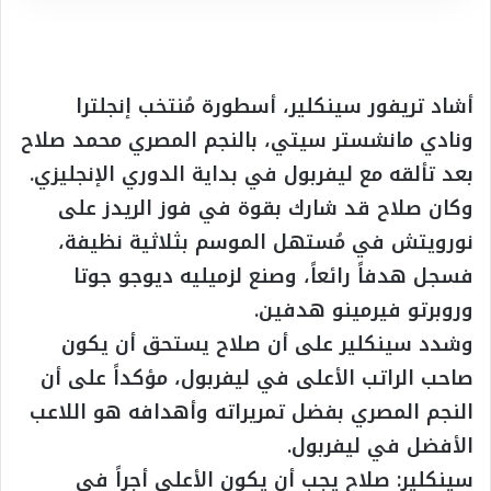
أشاد تريفور سينكلير، أسطورة مُنتخب إنجلترا
ونادي مانشستر سيتي، بالنجم المصري محمد صلاح
بعد تألقه مع ليفربول في بداية الدوري الإنجليزي.
وكان صلاح قد شارك بقوة في فوز الريدز على
نورويتش في مُستهل الموسم بثلاثية نظيفة،
فسجل هدفاً رائعاً، وصنع لزميليه ديوجو جوتا
وروبرتو فيرمينو هدفين.
وشدد سينكلير على أن صلاح يستحق أن يكون
صاحب الراتب الأعلى في ليفربول، مؤكداً على أن
النجم المصري بفضل تمريراته وأهدافه هو اللاعب
الأفضل في ليفربول.
سينكلير: صلاح يجب أن يكون الأعلى أجراً في