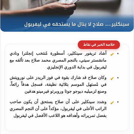
خلاصة الخبر في نقاط
أشاد تريفور سينكلير، أسطورة مُنتخب إنجلترا ونادي
مانشستر سيتي، بالنجم المصري محمد صلاح بعد تألقه مع
ليفربول في بداية الدوري الإنجليزي
وكان صلاح قد شارك بقوة في فوز الريدز على نورويتش
في مُستهل الموسم بثلاثية نظيفة، فسجل هدفاً رائعاً،
وصنع لزميليه ديوجو جوتا وروبرتو فيرمينو هدفين
وشدد سينكلير على أن صلاح يستحق أن يكون صاحب
الراتب الأعلى في ليفربول، مؤكداً على أن النجم المصري
بفضل تمريراته وأهدافه هو اللاعب الأفضل في ليفربول