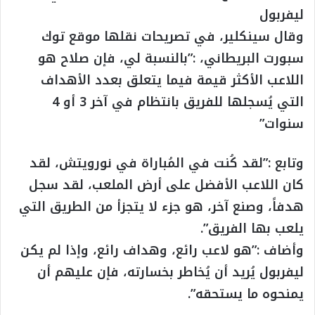
ليفربول
وقال سينكلير، في تصريحات نقلها موقع توك
سبورت البريطاني، :”بالنسبة لي، فإن صلاح هو
اللاعب الأكثر قيمة فيما يتعلق بعدد الأهداف
التي يُسجلها للفريق بانتظام في آخر 3 أو 4
سنوات”
وتابع :”لقد كُنت في المُباراة في نورويتش، لقد
كان اللاعب الأفضل على أرض الملعب، لقد سجل
هدفاً، وصنع آخر، هو جزء لا يتجزأ من الطريق التي
يلعب بها الفريق”.
وأضاف :”هو لاعب رائع، وهداف رائع، وإذا لم يكن
ليفربول يُريد أن يُخاطر بخسارته، فإن عليهم أن
يمنحوه ما يستحقه”.