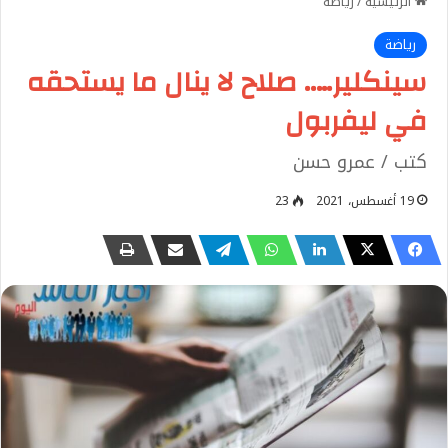
الرئيسية
/
رياضة
رياضة
سينكلير….. صلاح لا ينال ما يستحقه
في ليفربول
كتب / عمرو حسن
19 أغسطس، 2021
23