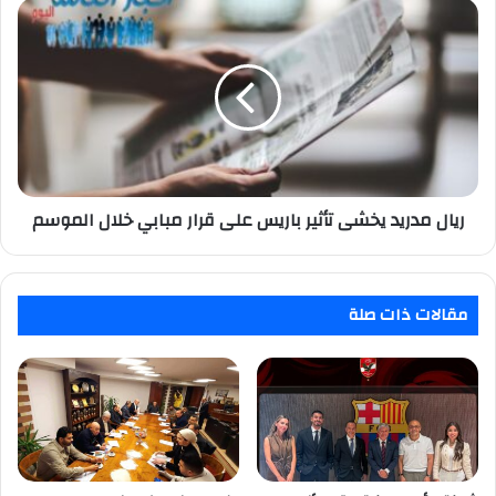
ريال
مدريد
يخشى
تأثير
باريس
على
قرار
مبابي
خلال
الموسم
ريال مدريد يخشى تأثير باريس على قرار مبابي خلال الموسم
مقالات ذات صلة