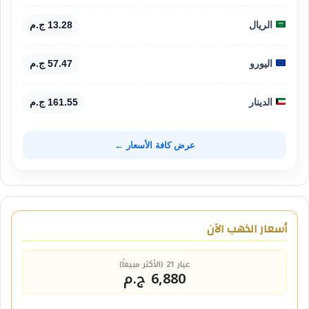
الريال
13.28 ج.م
اليورو
57.47 ج.م
الدينار
161.55 ج.م
عرض كافة الأسعار ←
أسعار الذهب الآن
عيار 21 (الأكثر مبيعاً)
6,880 ج.م