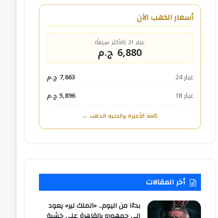
أسعار الذهب الآن
عيار 21 (الأكثر مبيعاً)
6,880 ج.م
عيار 24
7,863 ج.م
عيار 18
5,896 ج.م
كافة الأعيرة والجنيه الذهب ←
أخر المقالات
بدءًا من اليوم.. «الملك لير» يعود
إلى جمهوره بالقاهرة على خشبة