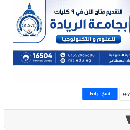
غداً إفتتاح الدورة الرابعة لملتقي السمسمية
بقصر ثقافة الإسماعيلية وتكريم منسي وعيد
والجمل .. والراحلون ميدا وغزالي والوزيري
مصطفى إسماعيل يواصل مفاجآت صيف 2026
مع بسمة عطا بأغنيتي «يا ويلتي» و«هنغني»
تعيش في حالة سعادة : مروة اللبنانية تحقق
نجاحاً ملفتاً علي المنصات بأغنيتها الجديدة ”
ياسوسة “
نسخ الرابط
وسط أجواء إحتفالية لفيام ” خلي بالك من
نفسك “
الثلاثاء المقبل بالمحافظات الساحلية .. قصور
الثقافة تطلق برنامج حفلات “شاطئ الفن”