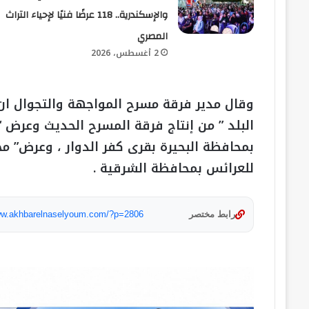
والإسكندرية.. 118 عرضًا فنيًا لإحياء التراث
المصري
2 أغسطس، 2026
وقال مدير فرقة مسرح المواجهة والتجوال ان ا
البلد ” من إنتاج فرقة المسرح الحديث وعرض 
بمحافظة البحيرة بقرى كفر الدوار ، وعرض” م
للعرائس بمحافظة الشرقية .
رابط مختصر
www.akhbarelnaselyoum.com/?p=2806