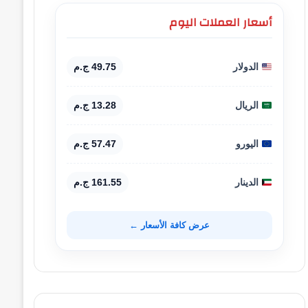
أسعار العملات اليوم
الدولار
49.75 ج.م
الريال
13.28 ج.م
اليورو
57.47 ج.م
الدينار
161.55 ج.م
عرض كافة الأسعار ←