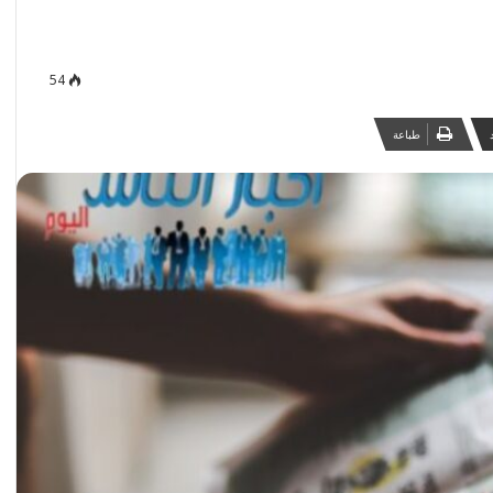
54
طباعة