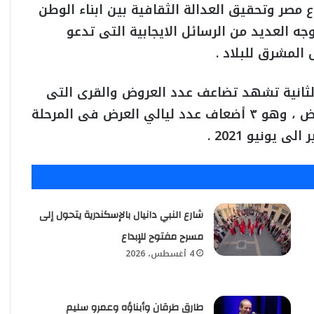
 مصر وتحقيق العدالة الثقافية بين ابناء الوطن
ه العديد من الرسائل الايجابية التى تدعو
المشرق للبلاد .
الثانية تشهد تضاعف عدد العروض والقرى التى
تستضيفها حيث من المقرر اقامة 325 ليلة عرض ، وهو ٣ أضعاف عدد ليالي العرض فى المرحلة
 يونيو 2021 .
شارع النبي دانيال بالإسكندرية يتحول إلى
مسرح مفتوح للإبداع
4 أغسطس، 2026
طارق طرقان وأبناؤه وعمرو سليم