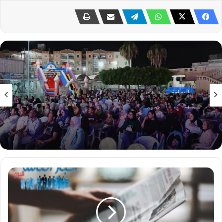
الثقافة
2 أغسطس، 2026
“شاطئ الفن” يفتتح فعالياته في مطروح
والإسكندرية.. 118 عرضًا فنيًا لإحياء التراث المصري
بدء
منافسات
دورة
الألعاب
البارالمبية