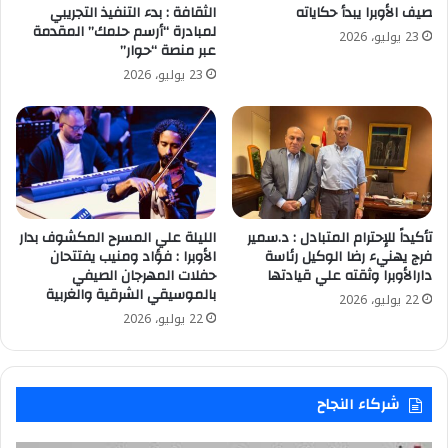
صيف الأوبرا يبدأ حكاياته
الثقافة : بدء التنفيذ التجريبي
لمبادرة “أرسم حلمك” المقدمة
23 يوليو، 2026
عبر منصة “حوار”
23 يوليو، 2026
تأكيداً للإحترام المتبادل : د.سمير
الليلة علي المسرح المكشوف بدار
فرج يهنيء رضا الوكيل رئاسة
الأوبرا : فؤاد ومنيب يفتتحان
دارالأوبرا وثقته علي قيادتها
حفلات المهرجان الصيفي
بالموسيقي الشرقية والغربية
22 يوليو، 2026
22 يوليو، 2026
شركاء النجاح