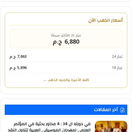
أسعار الذهب الآن
عيار 21 (الأكثر مبيعاً)
6,880 ج.م
عيار 24
7,863 ج.م
عيار 18
5,896 ج.م
كافة الأعيرة والجنيه الذهب ←
أخر المقالات
في دورته ال 34 : 4 محاور بحثية في المؤتمر
العلمي لمهرجان الموسيقي العربية تتناول النقد