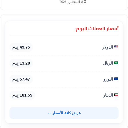
8 أغسطس، 2026
أسعار العملات اليوم
الدولار
49.75 ج.م
الريال
13.28 ج.م
اليورو
57.47 ج.م
الدينار
161.55 ج.م
عرض كافة الأسعار ←