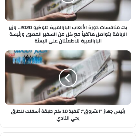
طوكيو
2020...
وزير
الرياضة
يتواصل
بدء منافسات دورة الألعاب البارالمبية طوكيو 2020... وزير
هاتفياً
الرياضة يتواصل هاتفياً مع كل من السفير المصرى ورئيسة
مع
البارالمبية للاطمئنان على البعثة
كل
من
رئيس
السفير
جهاز
المصرى
"الشروق":
ورئيسة
تنفيذ
البارالمبية
10
للاطمئنان
كم
على
طبقة
البعثة
أسفلت
للطرق
بحي
رئيس جهاز "الشروق": تنفيذ 10 كم طبقة أسفلت للطرق
النادي
بحي النادي