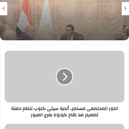
بنوك
9 أغسطس، 2026
وزير الشباب والرياضة يلتقي بالرئيس التنفيذي
والعضو المنتدب لبنك saib لبحث تعزيز التعاون
المشترك بين الجانبين
الدور
المجتمعى
مستمر..
أندية
سيتى
كلوب
تنظم
حملة
تطعيم
ضد
الدور المجتمعى مستمر.. أندية سيتى كلوب تنظم حملة
لقاح
تطعيم ضد لقاح كورونا بفرع العبور
كورونا
بفرع
التعليم