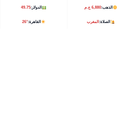
الذهب:
6,880 ج.م
الدولار:
49.75
الصلاة:
المغرب
القاهرة:
26°