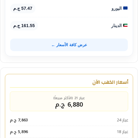
اليورو
57.47 ج.م
الدينار
161.55 ج.م
عرض كافة الأسعار ←
أسعار الذهب الآن
عيار 21 (الأكثر مبيعاً)
6,880 ج.م
عيار 24
7,863 ج.م
عيار 18
5,896 ج.م