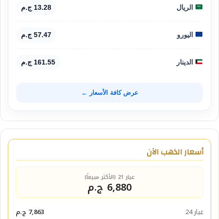
الريال
13.28 ج.م
اليورو
57.47 ج.م
الدينار
161.55 ج.م
عرض كافة الأسعار ←
أسعار الذهب الآن
عيار 21 (الأكثر مبيعاً)
6,880 ج.م
عيار 24
7,863 ج.م