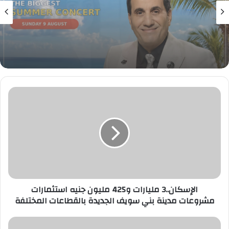
فن
7 أغسطس، 2026
الأحد.. أحمد شيبة يحيي حفلًا غنائيًا ضخمًا في
مارسيليا بيتش بالساحل الشمالي
الإسكان..3
مليارات
و425
مليون
جنيه
استثمارات
مشروعات
مدينة
بني
سويف
الإسكان..3 مليارات و425 مليون جنيه استثمارات
الجديدة
مشروعات مدينة بني سويف الجديدة بالقطاعات المختلفة
بالقطاعات
المختلفة
أنجيلا